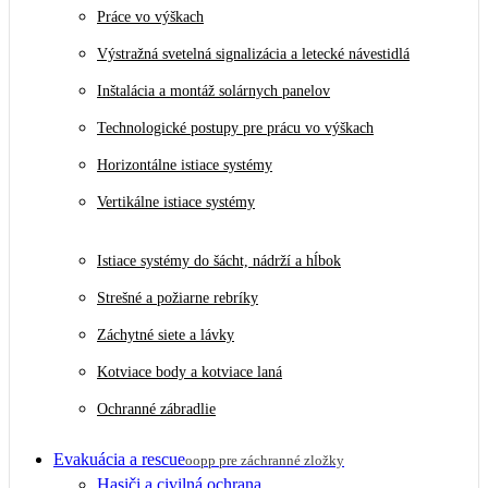
Práce vo výškach
Výstražná svetelná signalizácia a letecké návestidlá
Inštalácia a montáž solárnych panelov
Technologické postupy pre prácu vo výškach
Horizontálne istiace systémy
Vertikálne istiace systémy
Istiace systémy do šácht, nádrží a hĺbok
Strešné a požiarne rebríky
Záchytné siete a lávky
Kotviace body a kotviace laná
Ochranné zábradlie
Evakuácia a rescue
oopp pre záchranné zložky
Hasiči a civilná ochrana