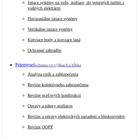
Istiace systémy na veže, stožiare, do veterných turbín a
vodných elektrární
Horizontálne istiace systémy
Vertikálne istiace systémy
Kotviace body a kotviace laná
Ochranné zábradlie
Priemysel
ochrana vo výškach a hĺbke
Analýza rizík a zabezpečenia
Revízie kolektívneho zabezpečenia
Revízie oceľových konštrukcií
Opravy a nátery stožiarov
Revízie a opravy elektrických zariadení a bleskozvodov
Revízie OOPP