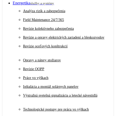
Energetika
služby a systémy
Analýza rizík a zabezpečenia
Field Maintenance 24/7/365
Revízie kolektívneho zabezpečenia
Revízie a opravy elektrických zariadení a bleskozvodov
Revízie oceľových konštrukcií
Opravy a nátery stožiarov
Revízie OOPP
Práce vo výškach
Inštalácia a montáž solárnych panelov
Výstražná svetelná signalizácia a letecké návestidlá
Technologické postupy pre prácu vo výškach