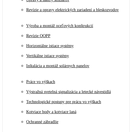
Revízie a opravy elektrických zariadení a bleskozvodov
Výroba a montáž oceľových konštrukcií
Revízie OOPP
Horizontálne istiace systémy
Vertikálne istiace systémy
Inštalácia a montáž solárnych panelov
Práce vo výškach
Výstražná svetelná signalizácia a letecké návestidlá
Technologické postupy pre prácu vo výškach
Kotviace body a kotviace laná
Ochranné zábradlie