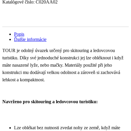
Katalógové číslo:
C020AA02
Popis
Ďalšie informácie
TOUR je odolný úvazek určený pro skitouring a ledovcovou
turistiku. Díky své jednoduché konstrukci jej lze obléknout i když
máte nasazené lyže, nebo mačky. Materiály použité při jeho
konstrukci mu dodávají velkou odolnost a zároveň si zachovává
lehkost a kompaktnost.
Navrženo pro skitouring a ledovcovou turistiku:
Lze oblékat bez nutnosti zvedat nohy ze země, když máte