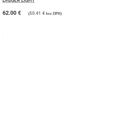
DIGGER LIGHT
62.00
€
50.41
€
(
bez DPH)