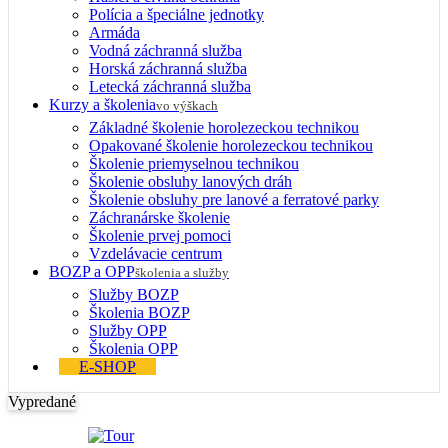
Polícia a špeciálne jednotky
Armáda
Vodná záchranná služba
Horská záchranná služba
Letecká záchranná služba
Kurzy a školenia
vo výškach
Základné školenie horolezeckou technikou
Opakované školenie horolezeckou technikou
Školenie priemyselnou technikou
Školenie obsluhy lanových dráh
Školenie obsluhy pre lanové a ferratové parky
Záchranárske školenie
Školenie prvej pomoci
Vzdelávacie centrum
BOZP a OPP
školenia a služby
Služby BOZP
Školenia BOZP
Služby OPP
Školenia OPP
E-SHOP
Vypredané