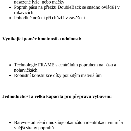
nasazené lyže, nebo mačky
Popruh pásu na přezku DoubleBack se snadno ovládá i v
rukavicích
Pohodlné nošení při chůzi i v zavěšení
Vynikající poměr hmotnosti a odolnosti:
Technologie FRAME s centrálním popruhem na pásu a
nohavičkách
Robustní konstrukce díky použitým materiálům
Jednoduchost a velká kapacita pro přepravu vybavení:
Barevné odlišení umožňuje okamžitou identifikaci vnitřní a
vnější strany popruhů