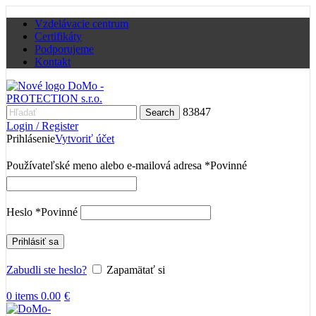
Vzdelávacie centrum
Certifikáty
Podporujeme
Kontakt
83847
Search
Login / Register
Prihlásenie
Vytvoriť účet
Používateľské meno alebo e-mailová adresa
*
Povinné
Heslo
*
Povinné
Prihlásiť sa
Zabudli ste heslo?
Zapamätať si
0
items
0.00
€