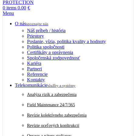
0
items
0.00
€
Menu
O nás
spoznajte nás
Náš príbeh / história
Priestory
Poslanie, vízia, politika kvality a hodnoty
Politika spoločnosti
Certifikáty a oprávnenia
Spoločenská zodpovednosť
Kariéra
Partneri
Referencie
Kontakty
Telekomunikácie
služby a systémy
Analýza rizík a zabezpečenia
Field Maintenance 24/7/365
Revízie kolektívneho zabezpečenia
Revízie oceľových konštrukcií
Opravy a nátery stožiarov