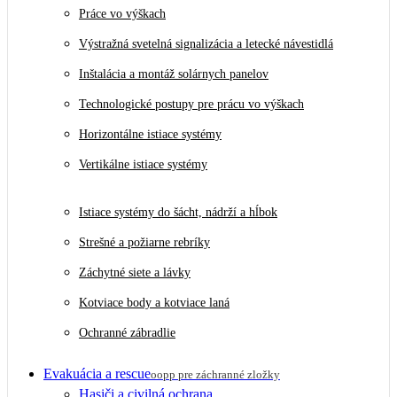
Práce vo výškach
Výstražná svetelná signalizácia a letecké návestidlá
Inštalácia a montáž solárnych panelov
Technologické postupy pre prácu vo výškach
Horizontálne istiace systémy
Vertikálne istiace systémy
Istiace systémy do šácht, nádrží a hĺbok
Strešné a požiarne rebríky
Záchytné siete a lávky
Kotviace body a kotviace laná
Ochranné zábradlie
Evakuácia a rescue
oopp pre záchranné zložky
Hasiči a civilná ochrana