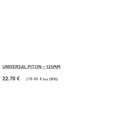
UNIVERSAL PITON – 125MM
22.70
€
18.46
€
(
bez DPH)