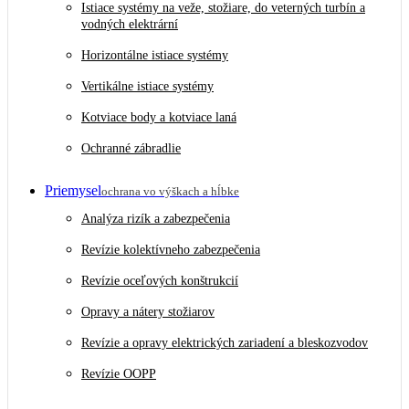
Istiace systémy na veže, stožiare, do veterných turbín a
vodných elektrární
Horizontálne istiace systémy
Vertikálne istiace systémy
Kotviace body a kotviace laná
Ochranné zábradlie
Priemysel
ochrana vo výškach a hĺbke
Analýza rizík a zabezpečenia
Revízie kolektívneho zabezpečenia
Revízie oceľových konštrukcií
Opravy a nátery stožiarov
Revízie a opravy elektrických zariadení a bleskozvodov
Revízie OOPP