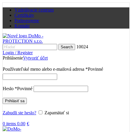
Vzdelávacie centrum
Certifikáty
Podporujeme
Kontakt
10024
Search
Login / Register
Prihlásenie
Vytvoriť účet
Používateľské meno alebo e-mailová adresa
*
Povinné
Heslo
*
Povinné
Prihlásiť sa
Zabudli ste heslo?
Zapamätať si
0
items
0.00
€