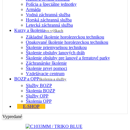
Polícia a špeciálne jednotky
Armáda
Vodná záchranná služba
Horská záchranná služba
Letecká záchranná služba
Kurzy a školenia
vo výškach
Základné školenie horolezeckou technikou
Opakované školenie horolezeckou technikou
Školenie priemyselnou technikou
Školenie obsluhy lanových dráh
Školenie obsluhy pre lanové a ferratové parky
Záchranárske školenie
Školenie prvej pomoci
Vzdelávacie centrum
BOZP a OPP
školenia a služby
Služby BOZP
Školenia BOZP
Služby OPP
Školenia OPP
E-SHOP
Vypredané