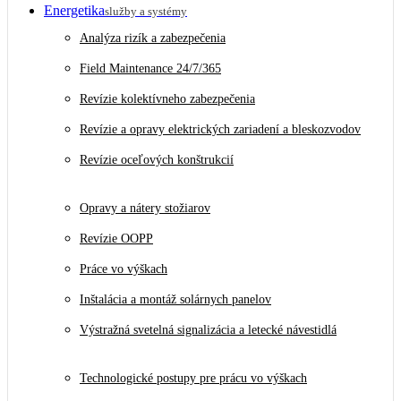
Energetika
služby a systémy
Analýza rizík a zabezpečenia
Field Maintenance 24/7/365
Revízie kolektívneho zabezpečenia
Revízie a opravy elektrických zariadení a bleskozvodov
Revízie oceľových konštrukcií
Opravy a nátery stožiarov
Revízie OOPP
Práce vo výškach
Inštalácia a montáž solárnych panelov
Výstražná svetelná signalizácia a letecké návestidlá
Technologické postupy pre prácu vo výškach