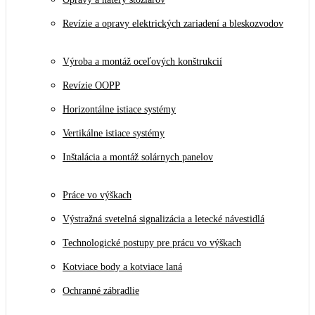
Revízie a opravy elektrických zariadení a bleskozvodov
Výroba a montáž oceľových konštrukcií
Revízie OOPP
Horizontálne istiace systémy
Vertikálne istiace systémy
Inštalácia a montáž solárnych panelov
Práce vo výškach
Výstražná svetelná signalizácia a letecké návestidlá
Technologické postupy pre prácu vo výškach
Kotviace body a kotviace laná
Ochranné zábradlie