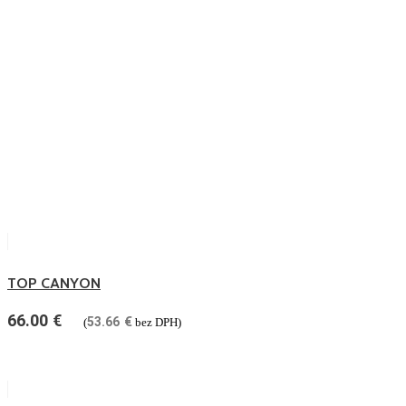
TOP CANYON
66.00
€
53.66
€
(
bez DPH)