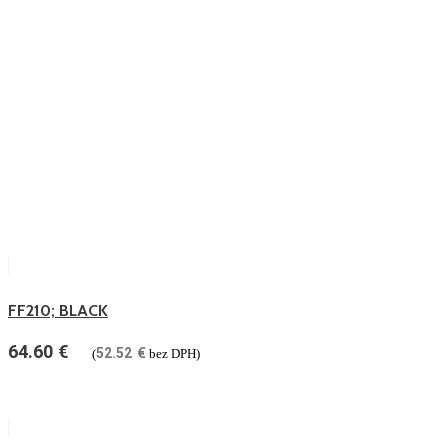
FF210; BLACK
64.60
€
52.52
€
(
bez DPH)