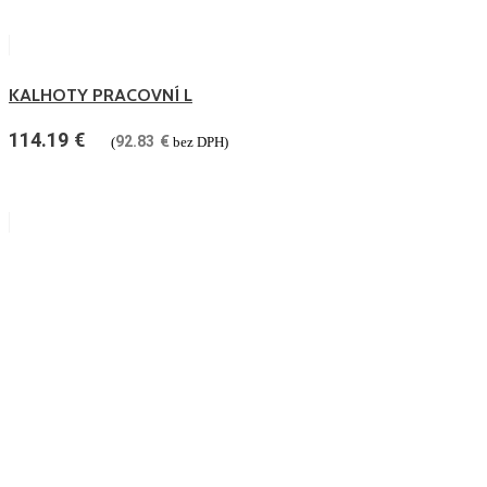
KALHOTY PRACOVNÍ L
114.19
€
92.83
€
(
bez DPH)