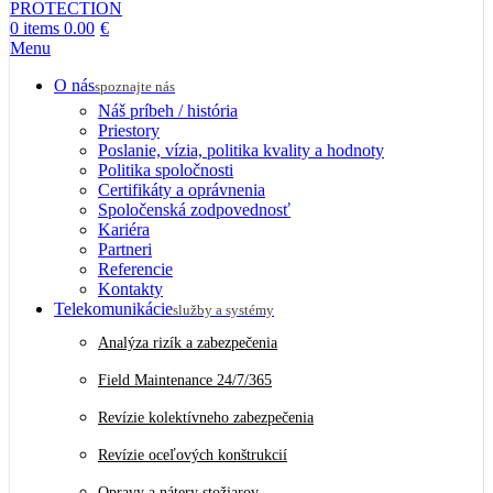
0
items
0.00
€
Menu
O nás
spoznajte nás
Náš príbeh / história
Priestory
Poslanie, vízia, politika kvality a hodnoty
Politika spoločnosti
Certifikáty a oprávnenia
Spoločenská zodpovednosť
Kariéra
Partneri
Referencie
Kontakty
Telekomunikácie
služby a systémy
Analýza rizík a zabezpečenia
Field Maintenance 24/7/365
Revízie kolektívneho zabezpečenia
Revízie oceľových konštrukcií
Opravy a nátery stožiarov