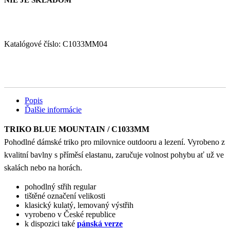
NIE JE SKLADOM
Katalógové číslo:
C1033MM04
Popis
Ďalšie informácie
TRIKO BLUE MOUNTAIN / C1033MM
Pohodlné dámské triko pro milovnice outdooru a lezení. Vyrobeno z
kvalitní bavlny s příměsí elastanu, zaručuje volnost pohybu ať už ve
skalách nebo na horách.
pohodlný střih regular
tištěné označení velikosti
klasický kulatý, lemovaný výstřih
vyrobeno v České republice
k dispozici také
pánská verze