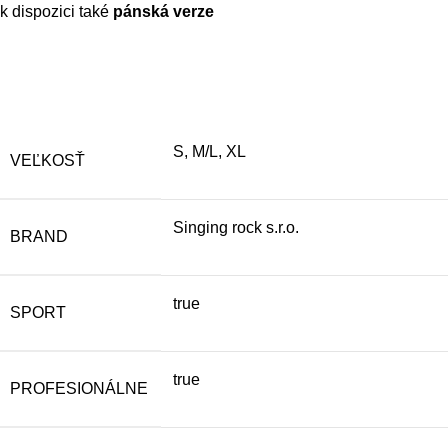
k dispozici také
pánská verze
S, M/L, XL
VEĽKOSŤ
Singing rock s.r.o.
BRAND
true
SPORT
true
PROFESIONÁLNE