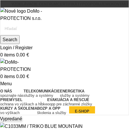
VZDELÁVACIE CENTRUM
CERTIFIKÁTY
PODPORUJEME
KONTAKT
Search
Login / Register
0
items
0.00
€
0
items
0.00
€
Menu
O NÁS
TELEKOMUNIKÁCIE
ENERGETIKA
spoznajte nás
služby a systémy
služby a systémy
PRIEMYSEL
EVAKUÁCIA A RESCUE
ochrana vo výškach a hĺbke
oopp pre záchranné zložky
KURZY A ŠKOLENIA
BOZP A OPP
E-SHOP
vo výškach
školenia a služby
Vypredané