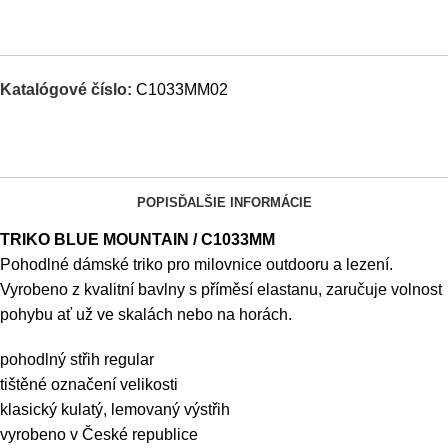
Katalógové číslo:
C1033MM02
POPIS
ĎALŠIE INFORMÁCIE
TRIKO BLUE MOUNTAIN / C1033MM
Pohodlné dámské triko pro milovnice outdooru a lezení.
Vyrobeno z kvalitní bavlny s příměsí elastanu, zaručuje volnost
pohybu ať už ve skalách nebo na horách.
pohodlný střih regular
tištěné označení velikosti
klasický kulatý, lemovaný výstřih
vyrobeno v České republice