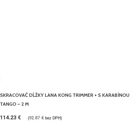
SKRACOVAČ DĹŽKY LANA KONG TRIMMER + S KARABÍNOU
TANGO – 2 M
114.23
€
92.87
€
(
bez DPH)