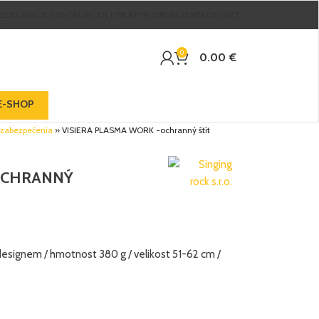
VZDELÁVACIE CENTRUM
CERTIFIKÁTY
PODPORUJEME
KONTAKT
0
0.00
€
E-SHOP
 zabezpečenia
»
VISIERA PLASMA WORK -ochranný štít
OCHRANNÝ
esignem / hmotnost 380 g / velikost 51-62 cm /