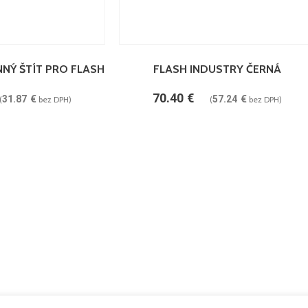
PRIDAŤ DO KOŠÍKA
NÝ ŠTÍT PRO FLASH
FLASH INDUSTRY ČERNÁ
70.40
€
31.87
€
57.24
€
(
bez DPH)
(
bez DPH)