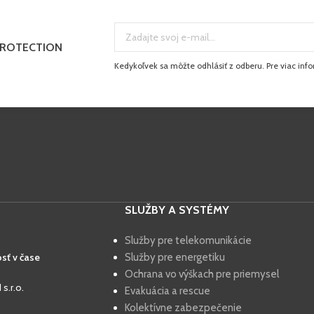
PROTECTION
Kedykoľvek sa môžte odhlásiť z odberu. Pre viac infor
SLUŽBY A SYSTÉMY
Služby pre telekomunikácie
sť v čase
Služby pre energetiku
Ochrana vo výškach pre priemysel
.r.o.
Evakuácia a rescue
Kolektívne zabezpečenie