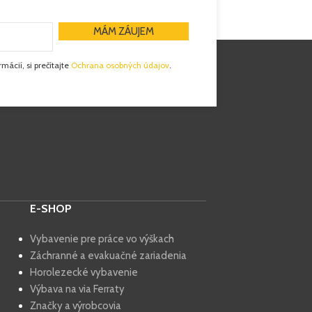
mácií, si prečítajte
Ochrana osobných údajov
.
E-SHOP
Vybavenie pre práce vo výškach
Záchranné a evakuačné zariadenia
Horolezecké vybavenie
Výbava na via Ferraty
Značky a výrobcovia