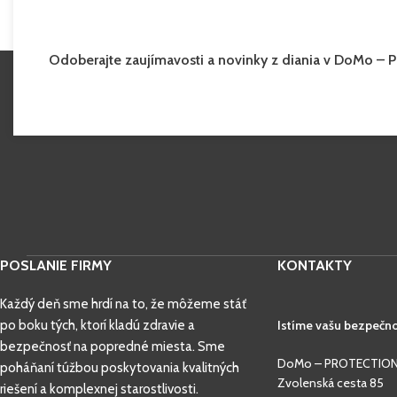
Odoberajte zaujímavosti a novinky z diania v
DoMo – 
POSLANIE FIRMY
KONTAKTY
Každý deň sme hrdí na to, že môžeme stáť
po boku tých, ktorí kladú zdravie a
Istíme vašu bezpečno
bezpečnosť na popredné miesta. Sme
DoMo – PROTECTION s
poháňaní túžbou poskytovania kvalitných
Zvolenská cesta 85
riešení a komplexnej starostlivosti.