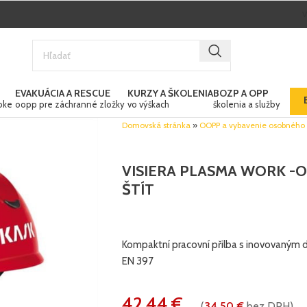
EVAKUÁCIA A RESCUE
KURZY A ŠKOLENIA
BOZP A OPP
bke
oopp pre záchranné zložky
vo výškach
školenia a služby
Domovská stránka
»
OOPP a vybavenie osobného
VISIERA PLASMA WORK -
ŠTÍT
Kompaktní pracovní přilba s inovovaným d
EN 397
42.44
€
(
34.50
€
bez DPH)