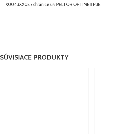
X0043XX0E / chrániče uší PELTOR OPTIME II P3E
SÚVISIACE PRODUKTY