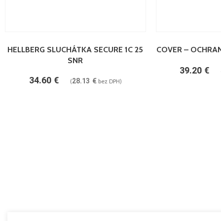
PRIDAŤ DO KOŠÍKA
PRIDAŤ DO KOŠÍKA
HELLBERG SLUCHÁTKA SECURE 1C 25
COVER – OCHRAN
SNR
39.20
€
34.60
€
28.13
€
(
bez DPH)