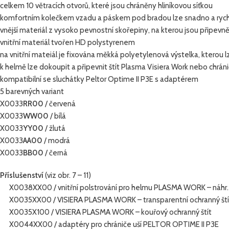
celkem 10 větracích otvorů, které jsou chráněny hliníkovou síťkou
komfortním kolečkem vzadu a páskem pod bradou lze snadno a rych
vnější materiál z vysoko pevnostní skořepiny, na kterou jsou připevn
vnitřní materiál tvořen HD polystyrenem
na vnitřní mateiál je fixována měkká polyetylenová výstelka, kterou 
k helmě lze dokoupit a připevnit štít Plasma Visiera Work nebo chráni
kompatibilní se sluchátky Peltor Optime II P3E s adaptérem
5 barevných variant
X0033
RR00
/ červená
X0033
WW00
/ bílá
X0033
YY00
/ žlutá
X0033
AA00
/ modrá
X0033
BB00
/ černá
Příslušenství
(viz obr. 7 – 11)
X0038XX00 / vnitřní polstrování pro helmu PLASMA WORK – náhr. 
X0035XX00 / VISIERA PLASMA WORK – transparentní ochranný ští
X0035X100 / VISIERA PLASMA WORK – kouřový ochranný štít
X0044XX00 / adaptéry pro chrániče uší PELTOR OPTIME II P3E