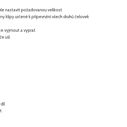
le nastavit požadovanou velikost
ěny klipy určené k připevnění všech druhů čelovek
lze vyjmout a vyprat
če uší
díl
t