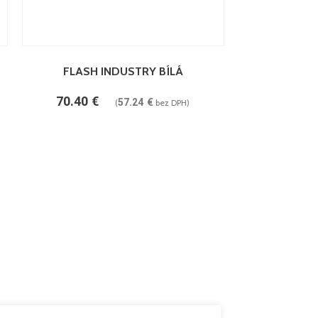
PRIDAŤ DO KOŠÍKA
PRIDAŤ DO KOŠÍK
FLASH INDUSTRY BÍLÁ
FLASH IN
70.40
€
70.40
€
57.24
€
(
bez DPH)