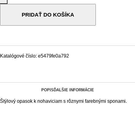
PRIDAŤ DO KOŠÍKA
Katalógové číslo:
e5479fe0a792
POPIS
ĎALŠIE INFORMÁCIE
Štýlový opasok k nohaviciam s rôznymi farebnými sponami.