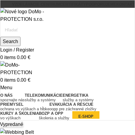
VZDELÁVACIE CENTRUM
CERTIFIKÁTY
PODPORUJEME
KONTAKT
Search
Login / Register
0
items
0.00
€
0
items
0.00
€
Menu
O NÁS
TELEKOMUNIKÁCIE
ENERGETIKA
spoznajte nás
služby a systémy
služby a systémy
PRIEMYSEL
EVAKUÁCIA A RESCUE
ochrana vo výškach a hĺbke
oopp pre záchranné zložky
KURZY A ŠKOLENIA
BOZP A OPP
E-SHOP
vo výškach
školenia a služby
Vypredané