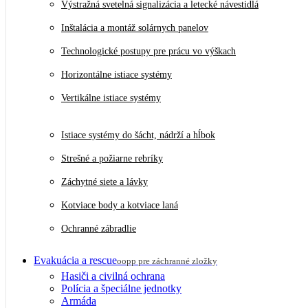
Výstražná svetelná signalizácia a letecké návestidlá
Inštalácia a montáž solárnych panelov
Technologické postupy pre prácu vo výškach
Horizontálne istiace systémy
Vertikálne istiace systémy
Istiace systémy do šácht, nádrží a hĺbok
Strešné a požiarne rebríky
Záchytné siete a lávky
Kotviace body a kotviace laná
Ochranné zábradlie
Evakuácia a rescue
oopp pre záchranné zložky
Hasiči a civilná ochrana
Polícia a špeciálne jednotky
Armáda