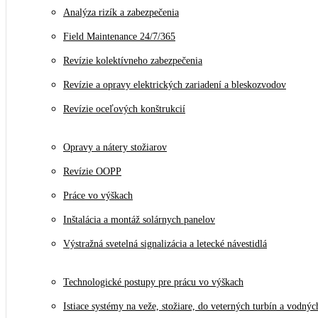
Analýza rizík a zabezpečenia
Field Maintenance 24/7/365
Revízie kolektívneho zabezpečenia
Revízie a opravy elektrických zariadení a bleskozvodov
Revízie oceľových konštrukcií
Opravy a nátery stožiarov
Revízie OOPP
Práce vo výškach
Inštalácia a montáž solárnych panelov
Výstražná svetelná signalizácia a letecké návestidlá
Technologické postupy pre prácu vo výškach
Istiace systémy na veže, stožiare, do veterných turbín a vodnýc