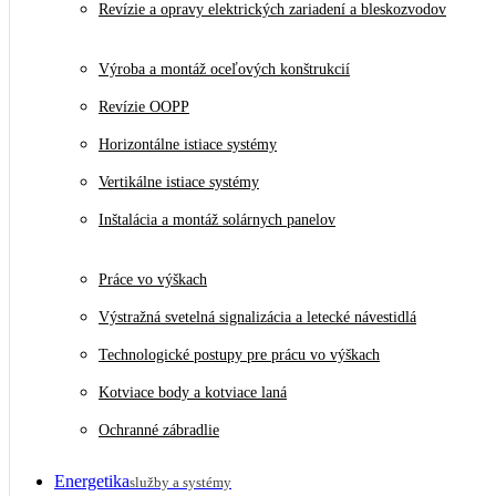
Revízie a opravy elektrických zariadení a bleskozvodov
Výroba a montáž oceľových konštrukcií
Revízie OOPP
Horizontálne istiace systémy
Vertikálne istiace systémy
Inštalácia a montáž solárnych panelov
Práce vo výškach
Výstražná svetelná signalizácia a letecké návestidlá
Technologické postupy pre prácu vo výškach
Kotviace body a kotviace laná
Ochranné zábradlie
Energetika
služby a systémy