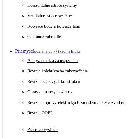
Horizontálne istiace systémy
Vertikálne istiace systémy
Kotviace body a kotviace laná
Ochranné zábradlie
Priemysel
ochrana vo výškach a hĺbke
Analýza rizík a zabezpečenia
Revízie kolektívneho zabezpečenia
Revízie oceľových konštrukcií
Opravy a nátery stožiarov
Revízie a opravy elektrických zariadení a bleskozvodov
Revízie OOPP
Práce vo výškach