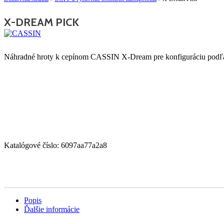
X-DREAM PICK
Náhradné hroty k cepínom CASSIN X-Dream pre konfiguráciu podľa
Katalógové číslo:
6097aa77a2a8
Popis
Ďalšie informácie