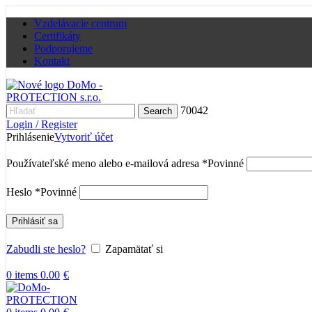
Vzdelávacie centrum
Certifikáty
Podporujeme
Kontakt
70042
Search
Login / Register
Prihlásenie
Vytvoriť účet
Používateľské meno alebo e-mailová adresa
*
Povinné
Heslo
*
Povinné
Prihlásiť sa
Zabudli ste heslo?
Zapamätať si
0
items
0.00
€