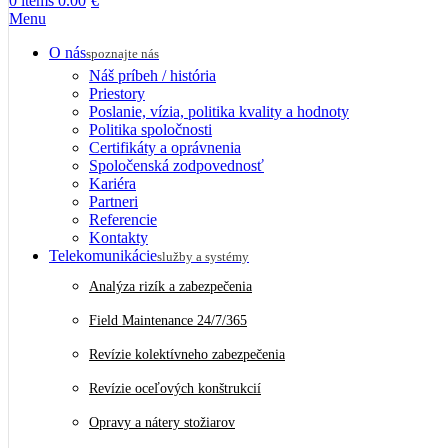
0
items
0.00
€
Menu
O nás
spoznajte nás
Náš príbeh / história
Priestory
Poslanie, vízia, politika kvality a hodnoty
Politika spoločnosti
Certifikáty a oprávnenia
Spoločenská zodpovednosť
Kariéra
Partneri
Referencie
Kontakty
Telekomunikácie
služby a systémy
Analýza rizík a zabezpečenia
Field Maintenance 24/7/365
Revízie kolektívneho zabezpečenia
Revízie oceľových konštrukcií
Opravy a nátery stožiarov