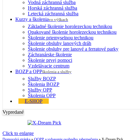
Vodná záchranná služba
Horská záchranná služba
Letecká záchranná služba
Kurzy a školenia
vo výškach
Základné školenie horolezeckou technikou
Opakované školenie horolezeckou technikou
Školenie priemyselnou technikou
Školenie obsluhy lanových dráh
Školenie obsluhy pre lanové a ferratové parky
Záchranárske školenie
Školenie prvej pomoci
Vzdelávacie centrum
BOZP a OPP
školenia a služby
Služby BOZP
Školenia BOZP
Služby OPP
Školenia OPP
E-SHOP
Vypredané
Click to enlarge
Domovská stránka
»
OOPP a vybavenie osobného zabezpečenia
»
X-Dream Pick