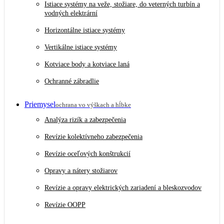
Istiace systémy na veže, stožiare, do veterných turbín a
vodných elektrární
Horizontálne istiace systémy
Vertikálne istiace systémy
Kotviace body a kotviace laná
Ochranné zábradlie
Priemysel
ochrana vo výškach a hĺbke
Analýza rizík a zabezpečenia
Revízie kolektívneho zabezpečenia
Revízie oceľových konštrukcií
Opravy a nátery stožiarov
Revízie a opravy elektrických zariadení a bleskozvodov
Revízie OOPP