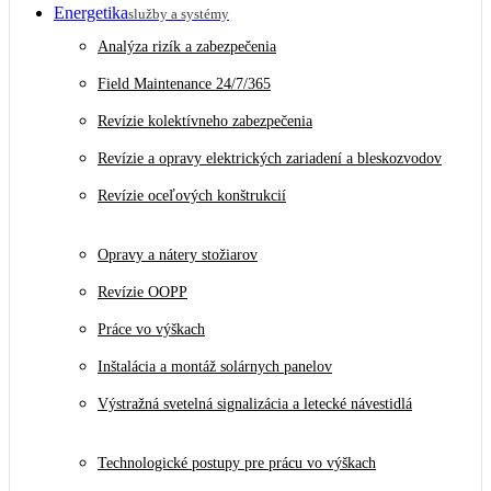
Energetika
služby a systémy
Analýza rizík a zabezpečenia
Field Maintenance 24/7/365
Revízie kolektívneho zabezpečenia
Revízie a opravy elektrických zariadení a bleskozvodov
Revízie oceľových konštrukcií
Opravy a nátery stožiarov
Revízie OOPP
Práce vo výškach
Inštalácia a montáž solárnych panelov
Výstražná svetelná signalizácia a letecké návestidlá
Technologické postupy pre prácu vo výškach