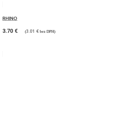
RHINO
3.70
€
3.01
€
(
bez DPH)