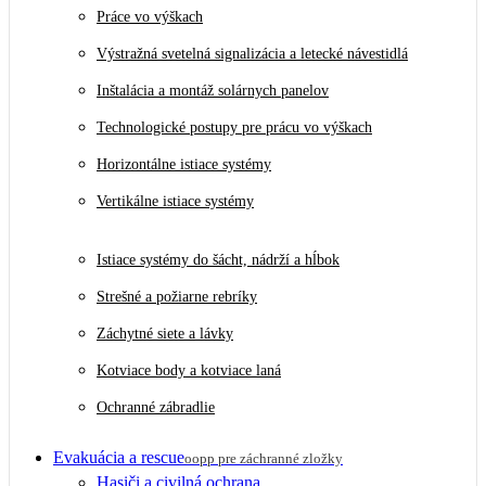
Práce vo výškach
Výstražná svetelná signalizácia a letecké návestidlá
Inštalácia a montáž solárnych panelov
Technologické postupy pre prácu vo výškach
Horizontálne istiace systémy
Vertikálne istiace systémy
Istiace systémy do šácht, nádrží a hĺbok
Strešné a požiarne rebríky
Záchytné siete a lávky
Kotviace body a kotviace laná
Ochranné zábradlie
Evakuácia a rescue
oopp pre záchranné zložky
Hasiči a civilná ochrana