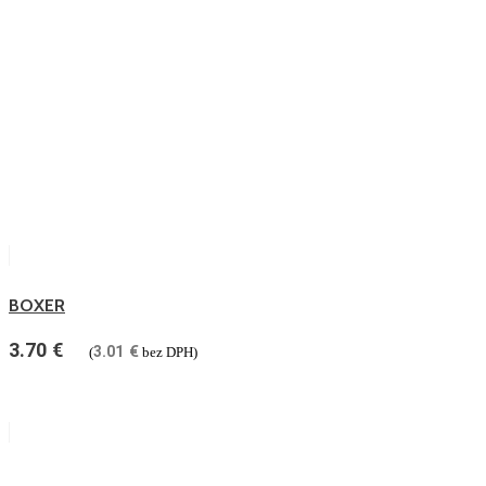
BOXER
3.70
€
3.01
€
(
bez DPH)