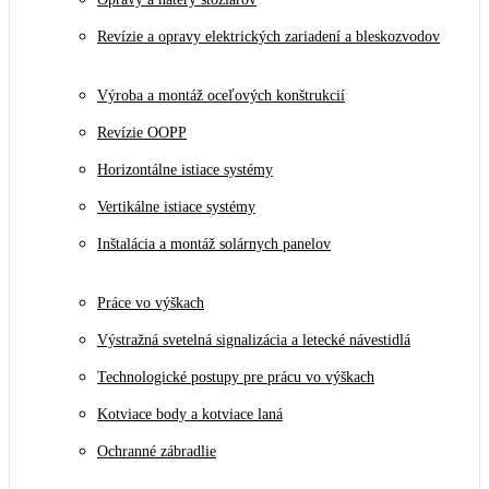
Revízie a opravy elektrických zariadení a bleskozvodov
Výroba a montáž oceľových konštrukcií
Revízie OOPP
Horizontálne istiace systémy
Vertikálne istiace systémy
Inštalácia a montáž solárnych panelov
Práce vo výškach
Výstražná svetelná signalizácia a letecké návestidlá
Technologické postupy pre prácu vo výškach
Kotviace body a kotviace laná
Ochranné zábradlie