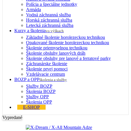
Polícia a špeciálne jednotky
Armáda
Vodná záchranná služba
Horská záchranná služba
Letecká záchranná služba
Kurzy a školenia
vo výškach
Základné školenie horolezeckou technikou
Opakované školenie horolezeckou technikou
Školenie priemyselnou technikou
Školenie obsluhy lanových dráh
Školenie obsluhy pre lanové a ferratové parky
Záchranárske školenie
Školenie prvej pomoci
Vzdelávacie centrum
BOZP a OPP
školenia a služby
Služby BOZP
Školenia BOZP
Služby OPP
Školenia OPP
E-SHOP
Vypredané