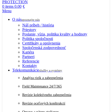
0
items
0.00
€
Menu
O nás
spoznajte nás
Náš príbeh / história
Priestory
Poslanie, vízia, politika kvality a hodnoty
Politika spoločnosti
Certifikáty a oprávnenia
Spoločenská zodpovednosť
Kariéra
Partneri
Referencie
Kontakty
Telekomunikácie
služby a systémy
Analýza rizík a zabezpečenia
Field Maintenance 24/7/365
Revízie kolektívneho zabezpečenia
Revízie oceľových konštrukcií
Opravy a nátery stožiarov