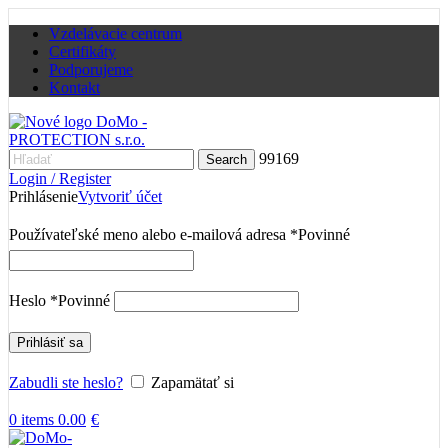
Vzdelávacie centrum
Certifikáty
Podporujeme
Kontakt
99169
Search
Login / Register
Prihlásenie
Vytvoriť účet
Používateľské meno alebo e-mailová adresa
*
Povinné
Heslo
*
Povinné
Prihlásiť sa
Zabudli ste heslo?
Zapamätať si
0
items
0.00
€