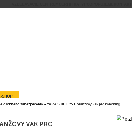
VZDELÁVACIE CENTRUM
CERTIFIKÁTY
PODPORUJEME
KONTAKT
E-SHOP
ie osobného zabezpečenia
»
YARA GUIDE 25 L oranžový vak pro kaňoning
RANŽOVÝ VAK PRO