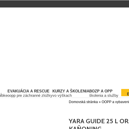
EVAKUÁCIA A RESCUE
KURZY A ŠKOLENIA
BOZP A OPP
hĺbke
oopp pre záchranné zložky
vo výškach
školenia a služby
Domovská stránka
»
OOPP a vybaven
YARA GUIDE 25 L O
KAŇONING