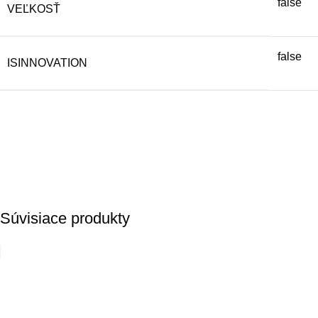
false
VEĽKOSŤ
false
ISINNOVATION
Súvisiace produkty