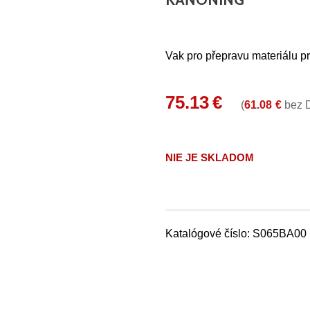
Vak pro přepravu materiálu p
75.13
€
(
61.08
€
bez 
NIE JE SKLADOM
Katalógové číslo:
S065BA00