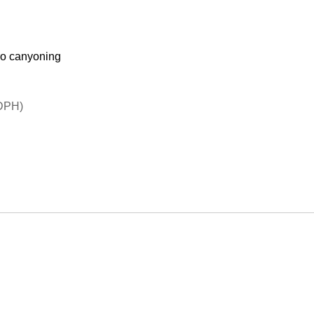
ro canyoning
DPH)