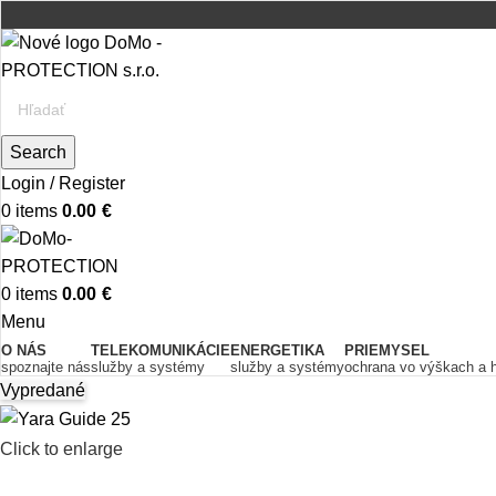
Search
Login / Register
0
items
0.00
€
0
items
0.00
€
Menu
O NÁS
TELEKOMUNIKÁCIE
ENERGETIKA
PRIEMYSEL
spoznajte nás
služby a systémy
služby a systémy
ochrana vo výškach a 
Vypredané
Click to enlarge