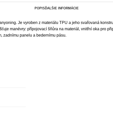
POPIS
ĎALŠIE INFORMÁCIE
yoning. Je vyroben z materiálu TPU a jeho svařovaná konstruk
išťuje manévry: přípojovací šňůra na materiál, vnitřní oka pro p
m, zadnímu panelu a bedernímu pásu.