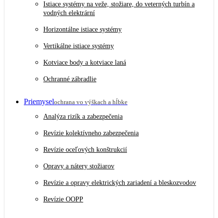
Istiace systémy na veže, stožiare, do veterných turbín a
vodných elektrární
Horizontálne istiace systémy
Vertikálne istiace systémy
Kotviace body a kotviace laná
Ochranné zábradlie
Priemysel
ochrana vo výškach a hĺbke
Analýza rizík a zabezpečenia
Revízie kolektívneho zabezpečenia
Revízie oceľových konštrukcií
Opravy a nátery stožiarov
Revízie a opravy elektrických zariadení a bleskozvodov
Revízie OOPP