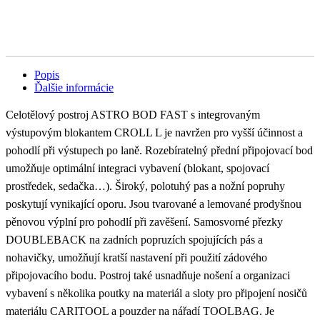
Popis
Ďalšie informácie
Celotělový postroj ASTRO BOD FAST s integrovaným
výstupovým blokantem CROLL L je navržen pro vyšší účinnost a
pohodlí při výstupech po laně. Rozebíratelný přední připojovací bod
umožňuje optimální integraci vybavení (blokant, spojovací
prostředek, sedačka…). Široký, polotuhý pas a nožní popruhy
poskytují vynikající oporu. Jsou tvarované a lemované prodyšnou
pěnovou výplní pro pohodlí při zavěšení. Samosvorné přezky
DOUBLEBACK na zadních popruzích spojujících pás a
nohavičky, umožňují kratší nastavení při použití zádového
připojovacího bodu. Postroj také usnadňuje nošení a organizaci
vybavení s několika poutky na materiál a sloty pro připojení nosičů
materiálu CARITOOL a pouzder na nářadí TOOLBAG. Je