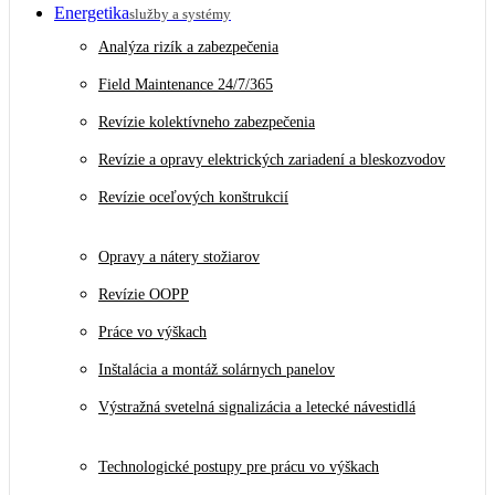
Energetika
služby a systémy
Analýza rizík a zabezpečenia
Field Maintenance 24/7/365
Revízie kolektívneho zabezpečenia
Revízie a opravy elektrických zariadení a bleskozvodov
Revízie oceľových konštrukcií
Opravy a nátery stožiarov
Revízie OOPP
Práce vo výškach
Inštalácia a montáž solárnych panelov
Výstražná svetelná signalizácia a letecké návestidlá
Technologické postupy pre prácu vo výškach