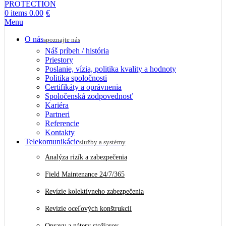
0
items
0.00
€
Menu
O nás
spoznajte nás
Náš príbeh / história
Priestory
Poslanie, vízia, politika kvality a hodnoty
Politika spoločnosti
Certifikáty a oprávnenia
Spoločenská zodpovednosť
Kariéra
Partneri
Referencie
Kontakty
Telekomunikácie
služby a systémy
Analýza rizík a zabezpečenia
Field Maintenance 24/7/365
Revízie kolektívneho zabezpečenia
Revízie oceľových konštrukcií
Opravy a nátery stožiarov