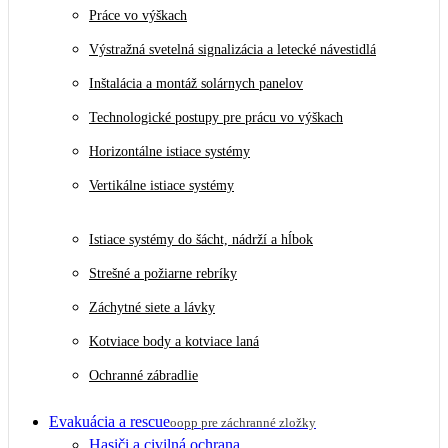
Práce vo výškach
Výstražná svetelná signalizácia a letecké návestidlá
Inštalácia a montáž solárnych panelov
Technologické postupy pre prácu vo výškach
Horizontálne istiace systémy
Vertikálne istiace systémy
Istiace systémy do šácht, nádrží a hĺbok
Strešné a požiarne rebríky
Záchytné siete a lávky
Kotviace body a kotviace laná
Ochranné zábradlie
Evakuácia a rescue
oopp pre záchranné zložky
Hasiči a civilná ochrana