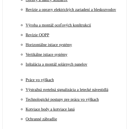
Revízie a opravy elektrických zariadení a bleskozvodov
Výroba a montáž oceľových konštrukcií
Revízie OOPP
Horizontálne istiace systémy
Vertikálne istiace systémy
Inštalácia a montáž solárnych panelov
Práce vo výškach
Výstražná svetelná signalizácia a letecké návestidlá
Technologické postupy pre prácu vo výškach
Kotviace body a kotviace laná
Ochranné zábradlie