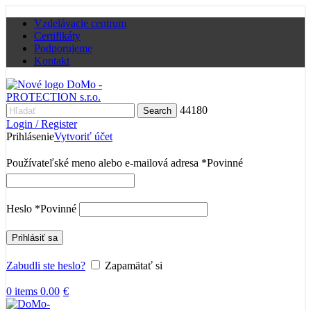
Vzdelávacie centrum
Certifikáty
Podporujeme
Kontakt
44180
Search
Login / Register
Prihlásenie
Vytvoriť účet
Používateľské meno alebo e-mailová adresa
*
Povinné
Heslo
*
Povinné
Prihlásiť sa
Zabudli ste heslo?
Zapamätať si
0
items
0.00
€