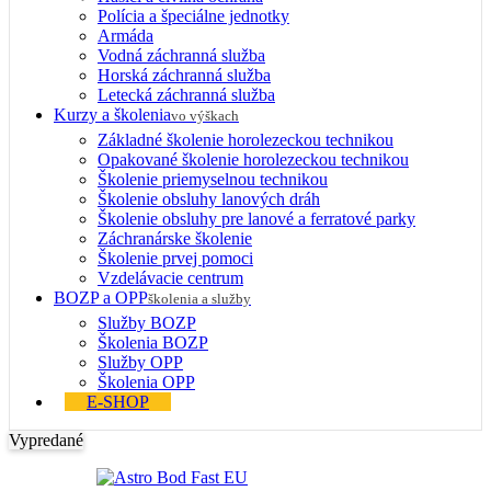
Polícia a špeciálne jednotky
Armáda
Vodná záchranná služba
Horská záchranná služba
Letecká záchranná služba
Kurzy a školenia
vo výškach
Základné školenie horolezeckou technikou
Opakované školenie horolezeckou technikou
Školenie priemyselnou technikou
Školenie obsluhy lanových dráh
Školenie obsluhy pre lanové a ferratové parky
Záchranárske školenie
Školenie prvej pomoci
Vzdelávacie centrum
BOZP a OPP
školenia a služby
Služby BOZP
Školenia BOZP
Služby OPP
Školenia OPP
E-SHOP
Vypredané