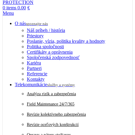
0
items
0.00
€
Menu
O nás
spoznajte nás
Náš príbeh / história
Priestory
Poslanie, vízia, politika kvality a hodnoty
Politika spoločnosti
Certifikáty a oprávnenia
Spoločenská zodpovednosť
Kariéra
Partneri
Referencie
Kontakty
Telekomunikácie
služby a systémy
Analýza rizík a zabezpečenia
Field Maintenance 24/7/365
Revízie kolektívneho zabezpečenia
Revízie oceľových konštrukcií
Opravy a nátery stožiarov