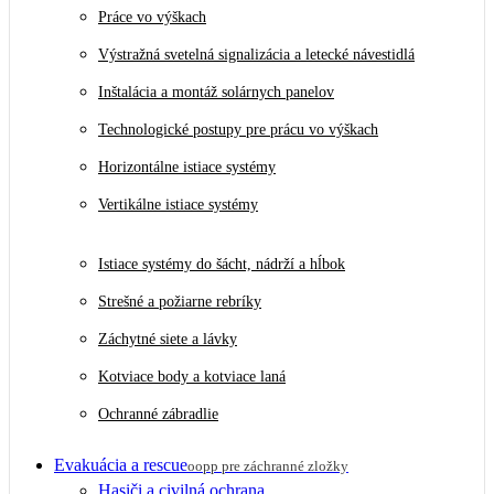
Práce vo výškach
Výstražná svetelná signalizácia a letecké návestidlá
Inštalácia a montáž solárnych panelov
Technologické postupy pre prácu vo výškach
Horizontálne istiace systémy
Vertikálne istiace systémy
Istiace systémy do šácht, nádrží a hĺbok
Strešné a požiarne rebríky
Záchytné siete a lávky
Kotviace body a kotviace laná
Ochranné zábradlie
Evakuácia a rescue
oopp pre záchranné zložky
Hasiči a civilná ochrana