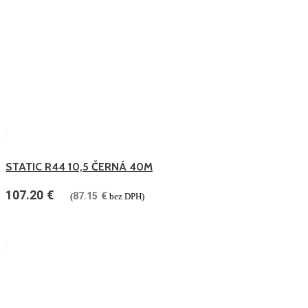
STATIC R44 10,5 ČERNÁ 40M
107.20
€
87.15
€
(
bez DPH)