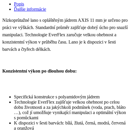
Popis
Ďalšie informácie
Nízkoprůtažné lano s opláštěným jádrem AXIS 11 mm je určeno pro
práci ve výškách. Standardní průměr zajišťuje dobrý úcho pro snazší
manipulaci. Technologie EverFlex zaručuje velkou ohebnost a
konzistentní výkon v průběhu času. Lano je k dispozici v šesti
barvách a čtyřech délkách.
Konzistentní výkon po dlouhou dobu:
Specifická konstrukce s polyamidovým jádrem
Technologie EverFlex zajišťuje velkou ohebnost po celou
dobu životnosti a za jakýchkoli podmínek (voda, prach, bláto
…), což jí umožňuje vynikající manipulaci a optimální výkon
s pomůckami
K dispozici v šesti barvách: bílá, žlutá, černá, modrá, červená
a oranžová