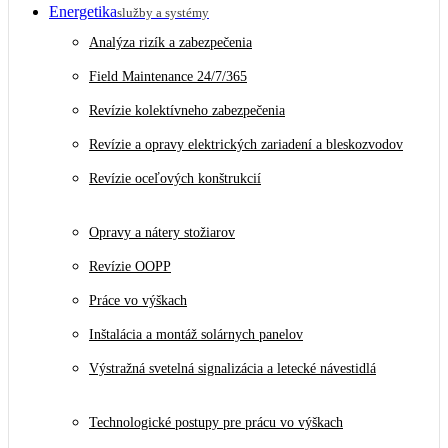
Energetika
služby a systémy
Analýza rizík a zabezpečenia
Field Maintenance 24/7/365
Revízie kolektívneho zabezpečenia
Revízie a opravy elektrických zariadení a bleskozvodov
Revízie oceľových konštrukcií
Opravy a nátery stožiarov
Revízie OOPP
Práce vo výškach
Inštalácia a montáž solárnych panelov
Výstražná svetelná signalizácia a letecké návestidlá
Technologické postupy pre prácu vo výškach