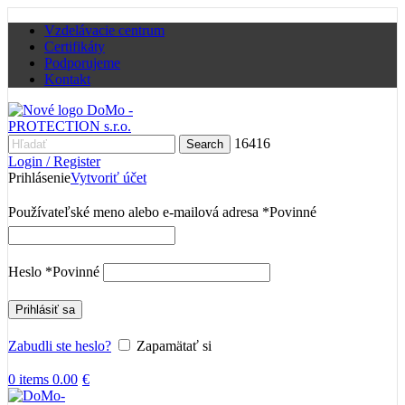
Vzdelávacie centrum
Certifikáty
Podporujeme
Kontakt
16416
Search
Login / Register
Prihlásenie
Vytvoriť účet
Používateľské meno alebo e-mailová adresa
*
Povinné
Heslo
*
Povinné
Prihlásiť sa
Zabudli ste heslo?
Zapamätať si
0
items
0.00
€