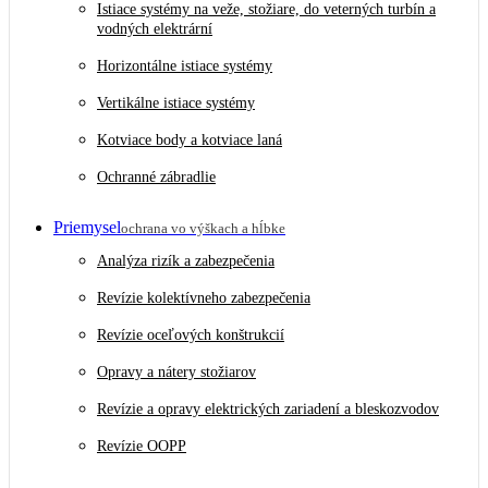
Istiace systémy na veže, stožiare, do veterných turbín a
vodných elektrární
Horizontálne istiace systémy
Vertikálne istiace systémy
Kotviace body a kotviace laná
Ochranné zábradlie
Priemysel
ochrana vo výškach a hĺbke
Analýza rizík a zabezpečenia
Revízie kolektívneho zabezpečenia
Revízie oceľových konštrukcií
Opravy a nátery stožiarov
Revízie a opravy elektrických zariadení a bleskozvodov
Revízie OOPP