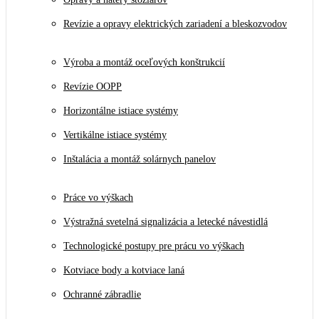
Revízie a opravy elektrických zariadení a bleskozvodov
Výroba a montáž oceľových konštrukcií
Revízie OOPP
Horizontálne istiace systémy
Vertikálne istiace systémy
Inštalácia a montáž solárnych panelov
Práce vo výškach
Výstražná svetelná signalizácia a letecké návestidlá
Technologické postupy pre prácu vo výškach
Kotviace body a kotviace laná
Ochranné zábradlie