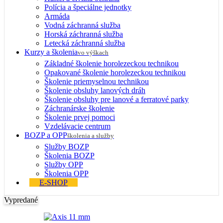
Polícia a špeciálne jednotky
Armáda
Vodná záchranná služba
Horská záchranná služba
Letecká záchranná služba
Kurzy a školenia
vo výškach
Základné školenie horolezeckou technikou
Opakované školenie horolezeckou technikou
Školenie priemyselnou technikou
Školenie obsluhy lanových dráh
Školenie obsluhy pre lanové a ferratové parky
Záchranárske školenie
Školenie prvej pomoci
Vzdelávacie centrum
BOZP a OPP
školenia a služby
Služby BOZP
Školenia BOZP
Služby OPP
Školenia OPP
E-SHOP
Vypredané