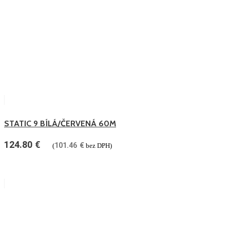
STATIC 9 BÍLÁ/ČERVENÁ 60M
124.80
€
101.46
€
(
bez DPH)