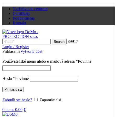
Vzdelávacie centrum
Certifikáty
Podporujeme
Kontakt
89917
Search
Login / Register
Prihlásenie
Vytvoriť účet
Používateľské meno alebo e-mailová adresa
*
Povinné
Heslo
*
Povinné
Prihlásiť sa
Zabudli ste heslo?
Zapamätať si
0
items
0.00
€