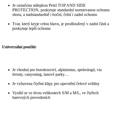
Je označena nálepkou Petzl TOP AND SIDE
PROTECTION, poskytuje standardní normovanou ochranu
shora, a nadstandardně i boční, čelní i zadní ochranu
Tvar, který kryje celou hlavu, je prodloužený v zadní části a
poskytuje lepší ochranu
Univerzální použití:
Je vhodná pro horolezectví, alpinismus, speleologii, via
ferraty, canyoning, lanové parky…
Je vybavena čtyřmi klipy pro upevnění čelové svítilny
Vyrábí se ve dvou velikostech S/M a M/L, ve čtyřech
barevných provedeních