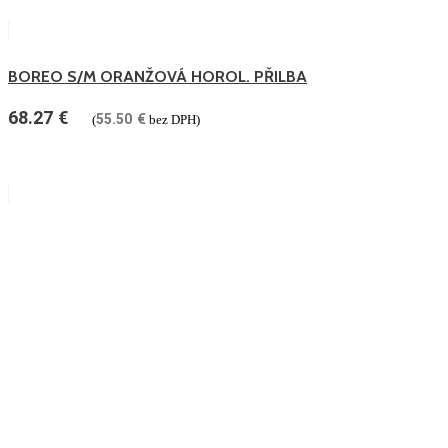
BOREO S/M ORANŽOVÁ HOROL. PŘILBA
68.27
€
55.50
€
(
bez DPH)