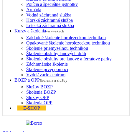
Polícia a špeciálne jednotky
Armáda
Vodná záchranná služba
Horská záchranná služba
Letecká záchranná služba
Kurzy a školenia
vo výškach
Základné školenie horolezeckou technikou
Opakované školenie horolezeckou technikou
Školenie priemyselnou technikou
Školenie obsluhy lanových dráh
Školenie obsluhy pre lanové a ferratové parky
Záchranárske školenie
Školenie prvej pomoci
Vzdelávacie centrum
BOZP a OPP
školenia a služby
Služby BOZP
Školenia BOZP
Služby OPP
Školenia OPP
E-SHOP