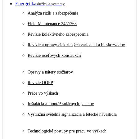
Energetika
služby a systémy
Analýza rizík a zabezpečenia
Field Maintenance 24/7/365
Revízie kolektívneho zabezpečenia
Revízie a opravy elektrických zariadení a bleskozvodov
Revízie oceľových konštrukcií
Opravy a nátery stožiarov
Revízie OOPP
Práce vo výškach
Inštalácia a montáž solárnych panelov
Výstražná svetelná signalizácia a letecké návestidlá
Technologické postupy pre prácu vo výškach