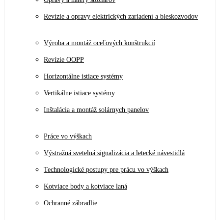
Revízie a opravy elektrických zariadení a bleskozvodov
Výroba a montáž oceľových konštrukcií
Revízie OOPP
Horizontálne istiace systémy
Vertikálne istiace systémy
Inštalácia a montáž solárnych panelov
Práce vo výškach
Výstražná svetelná signalizácia a letecké návestidlá
Technologické postupy pre prácu vo výškach
Kotviace body a kotviace laná
Ochranné zábradlie