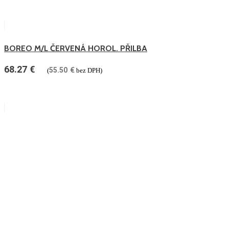
BOREO M/L ČERVENÁ HOROL. PŘILBA
68.27
€
55.50
€
(
bez DPH)