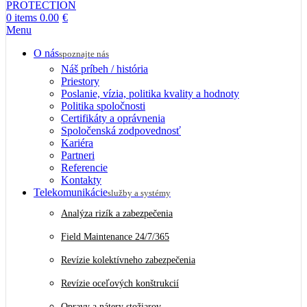
0
items
0.00
€
Menu
O nás
spoznajte nás
Náš príbeh / história
Priestory
Poslanie, vízia, politika kvality a hodnoty
Politika spoločnosti
Certifikáty a oprávnenia
Spoločenská zodpovednosť
Kariéra
Partneri
Referencie
Kontakty
Telekomunikácie
služby a systémy
Analýza rizík a zabezpečenia
Field Maintenance 24/7/365
Revízie kolektívneho zabezpečenia
Revízie oceľových konštrukcií
Opravy a nátery stožiarov