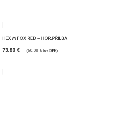
HEX M FOX RED – HOR.PŘILBA
73.80
€
60.00
€
(
bez DPH)