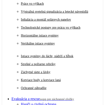
Práce vo výškach
Výstražná svetelná signalizácia a letecké návestidlá
Inštalácia a montáž solárnych panelov
Technologické postupy pre prácu vo výškach
Horizontálne istiace systémy
Vertikálne istiace systémy
Istiace systémy do šácht, nádrží a hĺbok
Strešné a požiarne rebríky
Záchytné siete a lávky
Kotviace body a kotviace laná
Ochranné zábradlie
Evakuácia a rescue
oopp pre záchranné zložky
Hasiči a civilná ochrana