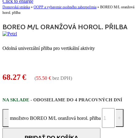
Click to enlarge
Domovská stránka
»
OOPP a vybavenie osobného zabezpečenia
»
BOREO M/L oranžová
horol. přilba
BOREO M/L ORANŽOVÁ HOROL. PŘILBA
Odolná univerzální přilba pro vertikální aktivity
68.27
€
(
55.50
€
bez DPH)
NA SKLADE
- ODOSIELAME DO 4 PRACOVNÝCH DNÍ
množstvo BOREO M/L oranžová horol. přilba
PRIDAŤ DO KOŠÍKA