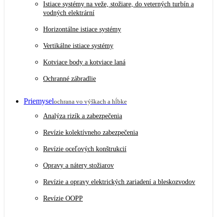
Istiace systémy na veže, stožiare, do veterných turbín a
vodných elektrární
Horizontálne istiace systémy
Vertikálne istiace systémy
Kotviace body a kotviace laná
Ochranné zábradlie
Priemysel
ochrana vo výškach a hĺbke
Analýza rizík a zabezpečenia
Revízie kolektívneho zabezpečenia
Revízie oceľových konštrukcií
Opravy a nátery stožiarov
Revízie a opravy elektrických zariadení a bleskozvodov
Revízie OOPP