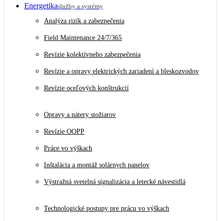
Energetika
služby a systémy
Analýza rizík a zabezpečenia
Field Maintenance 24/7/365
Revízie kolektívneho zabezpečenia
Revízie a opravy elektrických zariadení a bleskozvodov
Revízie oceľových konštrukcií
Opravy a nátery stožiarov
Revízie OOPP
Práce vo výškach
Inštalácia a montáž solárnych panelov
Výstražná svetelná signalizácia a letecké návestidlá
Technologické postupy pre prácu vo výškach