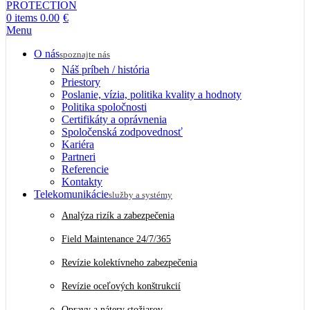
0
items
0.00
€
Menu
O nás
spoznajte nás
Náš príbeh / história
Priestory
Poslanie, vízia, politika kvality a hodnoty
Politika spoločnosti
Certifikáty a oprávnenia
Spoločenská zodpovednosť
Kariéra
Partneri
Referencie
Kontakty
Telekomunikácie
služby a systémy
Analýza rizík a zabezpečenia
Field Maintenance 24/7/365
Revízie kolektívneho zabezpečenia
Revízie oceľových konštrukcií
Opravy a nátery stožiarov