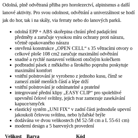
Odolná, plně odvětraná přilba pro horolezectví, alpinismus a další
lanové aktivity. Pro svou odolnost, odvětrání a univerzálnost se hodí
jak do hor, tak i na skály, via ferraty nebo do lanových parků.
odolná EPP + ABS skořepina chrání před padajícími
předměty a zaručuje vysokou míru ochrany proti nárazu,
včetně opakovaného nárazu
otevřená konstrukce „OPEN CELL“ s 35 větracími otvory o
celkové ploše 108 cm2 zaručuje maximální odvětrání
snadné a rychlé nastavení velikosti otočným kolečkem
podbradní pásek z měkkého a širokého popruhu poskytuje
maximální komfort
vnitřní polstrování je vyrobeno z jednoho kusu, čímž se
zamezí ztrátě menších částí a lépe drží
vnitřní polstrování je odnímatelné a pratelné
integrované přední klipy „EASY CLIP“ pro spolehlivé
upevnění čelové svítilny, jejich tvar zamezuje zasekávání
kapuce/smyček
elastický systém „UNI FIX“ v zadní části jednoduše upevní
jakoukoli čelovou svítilnu, nebo lyžařské brýle
dodávána ve dvou velikostech (M 52-58 cm a L 55-61 cm)
moderní design a 5 barevných provedení
Velikost
Barva
Kód