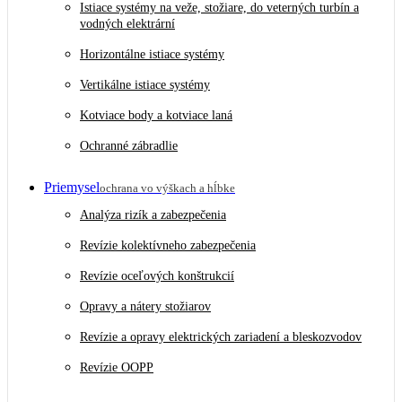
Istiace systémy na veže, stožiare, do veterných turbín a
vodných elektrární
Horizontálne istiace systémy
Vertikálne istiace systémy
Kotviace body a kotviace laná
Ochranné zábradlie
Priemysel
ochrana vo výškach a hĺbke
Analýza rizík a zabezpečenia
Revízie kolektívneho zabezpečenia
Revízie oceľových konštrukcií
Opravy a nátery stožiarov
Revízie a opravy elektrických zariadení a bleskozvodov
Revízie OOPP