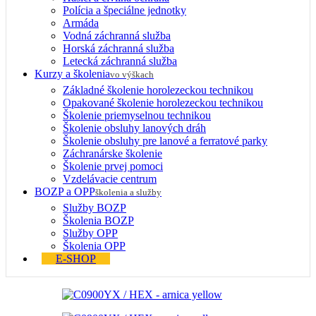
Polícia a špeciálne jednotky
Armáda
Vodná záchranná služba
Horská záchranná služba
Letecká záchranná služba
Kurzy a školenia
vo výškach
Základné školenie horolezeckou technikou
Opakované školenie horolezeckou technikou
Školenie priemyselnou technikou
Školenie obsluhy lanových dráh
Školenie obsluhy pre lanové a ferratové parky
Záchranárske školenie
Školenie prvej pomoci
Vzdelávacie centrum
BOZP a OPP
školenia a služby
Služby BOZP
Školenia BOZP
Služby OPP
Školenia OPP
E-SHOP