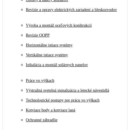
Revízie a opravy elektrických zariadení a bleskozvodov
Výroba a montáž oceľových konštrukcií
Revízie OOPP
Horizontálne istiace systémy
Vertikálne istiace systémy
Inštalácia a montáž solárnych panelov
Práce vo výškach
Výstražná svetelná signalizácia a letecké návestidlá
Technologické postupy pre prácu vo výškach
Kotviace body a kotviace laná
Ochranné zábradlie