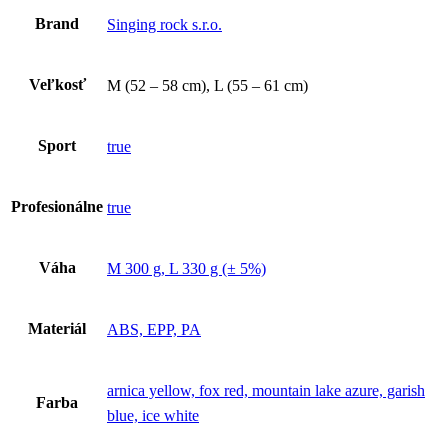
Brand
Singing rock s.r.o.
Veľkosť
M (52 – 58 cm), L (55 – 61 cm)
Sport
true
Profesionálne
true
Váha
M 300 g, L 330 g (± 5%)
Materiál
ABS, EPP, PA
arnica yellow, fox red, mountain lake azure, garish
Farba
blue, ice white