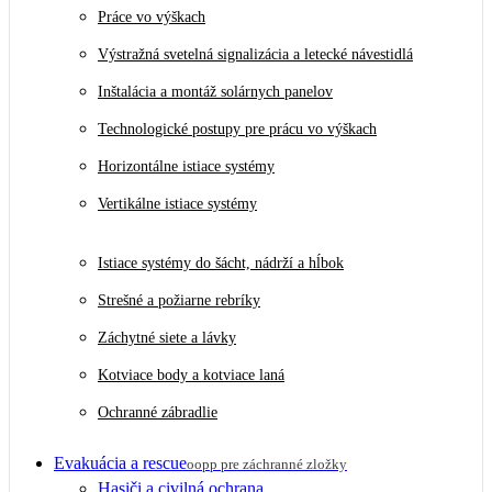
Práce vo výškach
Výstražná svetelná signalizácia a letecké návestidlá
Inštalácia a montáž solárnych panelov
Technologické postupy pre prácu vo výškach
Horizontálne istiace systémy
Vertikálne istiace systémy
Istiace systémy do šácht, nádrží a hĺbok
Strešné a požiarne rebríky
Záchytné siete a lávky
Kotviace body a kotviace laná
Ochranné zábradlie
Evakuácia a rescue
oopp pre záchranné zložky
Hasiči a civilná ochrana