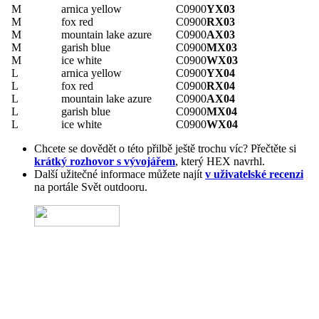
M
arnica yellow
C0900
YX03
M
fox red
C0900
RX03
M
mountain lake azure
C0900
AX03
M
garish blue
C0900
MX03
M
ice white
C0900
WX03
L
arnica yellow
C0900
YX04
L
fox red
C0900
RX04
L
mountain lake azure
C0900
AX04
L
garish blue
C0900
MX04
L
ice white
C0900
WX04
Chcete se dovědět o této přilbě ještě trochu víc? Přečtěte si
krátký rozhovor s vývojářem
, který HEX navrhl.
Další užitečné informace můžete najít
v uživatelské recenzi
na portále Svět outdooru.