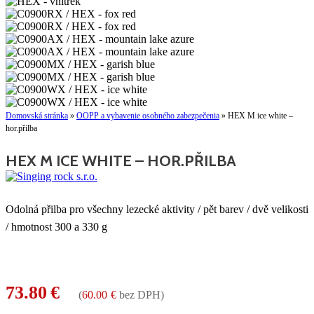
Domovská stránka
»
OOPP a vybavenie osobného zabezpečenia
»
HEX M ice white –
hor.přilba
HEX M ICE WHITE – HOR.PŘILBA
Odolná přilba pro všechny lezecké aktivity / pět barev / dvě velikosti
/ hmotnost 300 a 330 g
73.80
€
(
60.00
€
bez DPH)