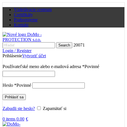
Vzdelávacie centrum
Certifikáty
Podporujeme
Kontakt
20071
Search
Login / Register
Prihlásenie
Vytvoriť účet
Používateľské meno alebo e-mailová adresa
*
Povinné
Heslo
*
Povinné
Prihlásiť sa
Zabudli ste heslo?
Zapamätať si
0
items
0.00
€