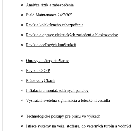
Analýza rizík a zabezpečenia
Field Maintenance 24/7/365
Revízie kolektívneho zabezpečenia
Revízie a opravy elektrických zariadení a bleskozvodov
Revízie oceľových konštrukcií
Opravy a nátery stožiarov
Revízie OOPP
Práce vo výškach
Inštalácia a montáž solárnych panelov
Výstražná svetelná signalizácia a letecké návestidlá
Technologické postupy pre prácu vo výškach
Istiace systémy na veže, stožiare, do veterných turbín a vodnýc