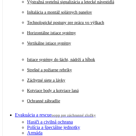
Výstražná svetelná signalizácia a letecké návestidlá
Inštalácia a montáž solárnych panelov
Technologické postupy pre prácu vo výškach
Horizontálne istiace systémy
Vertikálne istiace systémy
Istiace systémy do šácht, nádrží a hĺbok
Strešné a požiarne rebríky
Záchytné siete a lávky
Kotviace body a kotviace laná
Ochranné zábradlie
Evakuácia a rescue
oopp pre záchranné zložky
Hasiči a civilná ochrana
Polícia a špeciálne jednotky
Armáda