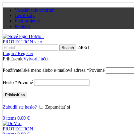
Vzdelávacie centrum
Certifikáty
Podporujeme
Kontakt
24061
Search
Login / Register
Prihlásenie
Vytvoriť účet
Používateľské meno alebo e-mailová adresa
*
Povinné
Heslo
*
Povinné
Prihlásiť sa
Zabudli ste heslo?
Zapamätať si
0
items
0.00
€