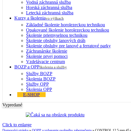
Vodná záchranná služba
Horská záchranná služba
Letecká záchranná služba
Kurzy a školenia
vo výškach
Základné školenie horolezeckou technikou
Opakované školenie horolezeckou technikou
Školenie priemyselnou technikou
Školenie obsluhy lanových dráh
Školenie obsluhy pre lanové a ferratové parky
Záchranárske školenie
Školenie prvej pomoci
Vzdelávacie centrum
BOZP a OPP
školenia a služby
Služby BOZP
Školenia BOZP
Služby OPP
Školenia OPP
E-SHOP
Vypredané
Click to enlarge
Domovská stránka
»
OOPP a vybavenie osobného zabezpečenia
»
CONTROL 12,5 mm 45 m z