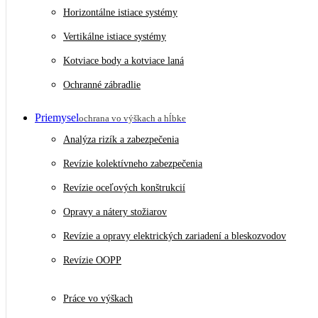
Horizontálne istiace systémy
Vertikálne istiace systémy
Kotviace body a kotviace laná
Ochranné zábradlie
Priemysel
ochrana vo výškach a hĺbke
Analýza rizík a zabezpečenia
Revízie kolektívneho zabezpečenia
Revízie oceľových konštrukcií
Opravy a nátery stožiarov
Revízie a opravy elektrických zariadení a bleskozvodov
Revízie OOPP
Práce vo výškach