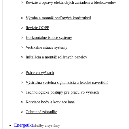
Revízie a opravy elektrických zariadení a bleskozvodov
Výroba a montáž oceľových konštrukcií
Revízie OOPP
Horizontálne istiace systémy
Vertikálne istiace systémy
Inštalácia a montáž solárnych panelov
Práce vo výškach
Výstražná svetelná signalizácia a letecké návestidlá
Technologické postupy pre prácu vo výškach
Kotviace body a kotviace laná
Ochranné zábradlie
Energetika
služby a systémy