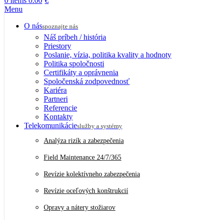
0
items
0.00
€
Menu
O nás
spoznajte nás
Náš príbeh / história
Priestory
Poslanie, vízia, politika kvality a hodnoty
Politika spoločnosti
Certifikáty a oprávnenia
Spoločenská zodpovednosť
Kariéra
Partneri
Referencie
Kontakty
Telekomunikácie
služby a systémy
Analýza rizík a zabezpečenia
Field Maintenance 24/7/365
Revízie kolektívneho zabezpečenia
Revízie oceľových konštrukcií
Opravy a nátery stožiarov