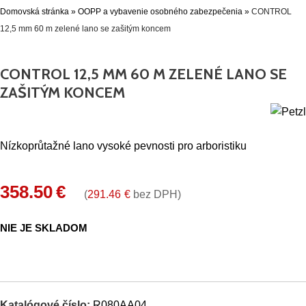
Domovská stránka
»
OOPP a vybavenie osobného zabezpečenia
»
CONTROL
12,5 mm 60 m zelené lano se zašitým koncem
CONTROL 12,5 MM 60 M ZELENÉ LANO SE
ZAŠITÝM KONCEM
Nízkoprůtažné lano vysoké pevnosti pro arboristiku
358.50
€
(
291.46
€
bez DPH)
NIE JE SKLADOM
Katalógové číslo:
R080AA04