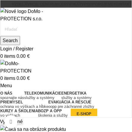
VZDELÁVACIE CENTRUM
CERTIFIKÁTY
PODPORUJEME
KONTAKT
Search
Login / Register
0
items
0.00
€
0
items
0.00
€
Menu
O NÁS
TELEKOMUNIKÁCIE
ENERGETIKA
spoznajte nás
služby a systémy
služby a systémy
PRIEMYSEL
EVAKUÁCIA A RESCUE
ochrana vo výškach a hĺbke
oopp pre záchranné zložky
KURZY A ŠKOLENIA
BOZP A OPP
E-SHOP
vo výškach
školenia a služby
Vypredané
Click to enlarge