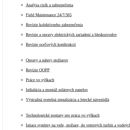
Analýza rizík a zabezpečenia
Field Maintenance 24/7/365
Revízie kolektívneho zabezpečenia
Revízie a opravy elektrických zariadení a bleskozvodov
Revízie oceľových konštrukcií
Opravy a nátery stožiarov
Revízie OOPP
Práce vo výškach
Inštalácia a montáž solárnych panelov
Výstražná svetelná signalizácia a letecké návestidlá
Technologické postupy pre prácu vo výškach
Istiace systémy na veže, stožiare, do veterných turbín a vodnýc