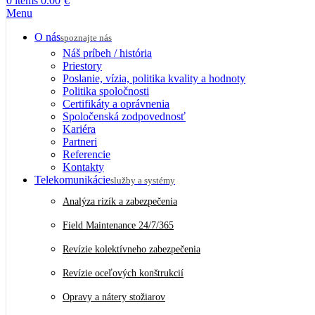
0
items
0.00
€
Menu
O nás
spoznajte nás
Náš príbeh / história
Priestory
Poslanie, vízia, politika kvality a hodnoty
Politika spoločnosti
Certifikáty a oprávnenia
Spoločenská zodpovednosť
Kariéra
Partneri
Referencie
Kontakty
Telekomunikácie
služby a systémy
Analýza rizík a zabezpečenia
Field Maintenance 24/7/365
Revízie kolektívneho zabezpečenia
Revízie oceľových konštrukcií
Opravy a nátery stožiarov