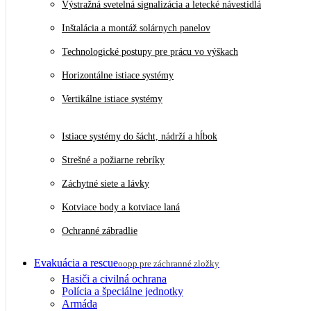
Výstražná svetelná signalizácia a letecké návestidlá
Inštalácia a montáž solárnych panelov
Technologické postupy pre prácu vo výškach
Horizontálne istiace systémy
Vertikálne istiace systémy
Istiace systémy do šácht, nádrží a hĺbok
Strešné a požiarne rebríky
Záchytné siete a lávky
Kotviace body a kotviace laná
Ochranné zábradlie
Evakuácia a rescue
oopp pre záchranné zložky
Hasiči a civilná ochrana
Polícia a špeciálne jednotky
Armáda