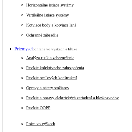
Horizontálne istiace systémy
Vertikálne istiace systémy
Kotviace body a kotviace laná
Ochranné zábradlie
Priemysel
ochrana vo výškach a hĺbke
Analýza rizík a zabezpečenia
Revízie kolektívneho zabezpečenia
Revízie oceľových konštrukcií
Opravy a nátery stožiarov
Revízie a opravy elektrických zariadení a bleskozvodov
Revízie OOPP
Práce vo výškach