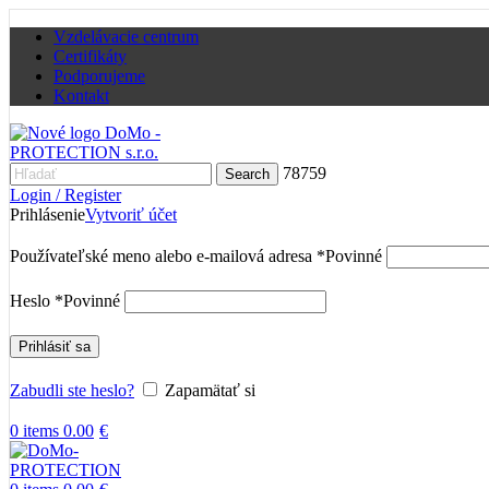
Vzdelávacie centrum
Certifikáty
Podporujeme
Kontakt
78759
Search
Login / Register
Prihlásenie
Vytvoriť účet
Používateľské meno alebo e-mailová adresa
*
Povinné
Heslo
*
Povinné
Prihlásiť sa
Zabudli ste heslo?
Zapamätať si
0
items
0.00
€