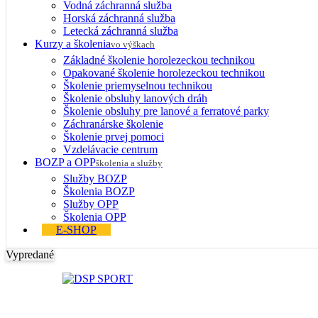
Vodná záchranná služba
Horská záchranná služba
Letecká záchranná služba
Kurzy a školenia
vo výškach
Základné školenie horolezeckou technikou
Opakované školenie horolezeckou technikou
Školenie priemyselnou technikou
Školenie obsluhy lanových dráh
Školenie obsluhy pre lanové a ferratové parky
Záchranárske školenie
Školenie prvej pomoci
Vzdelávacie centrum
BOZP a OPP
školenia a služby
Služby BOZP
Školenia BOZP
Služby OPP
Školenia OPP
E-SHOP
Vypredané