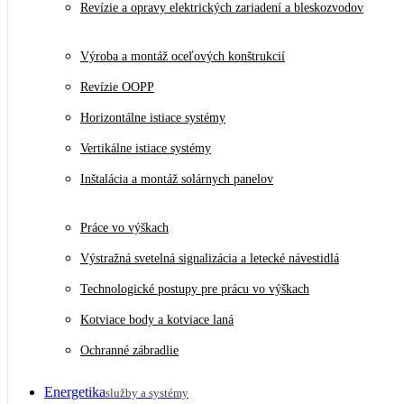
Revízie a opravy elektrických zariadení a bleskozvodov
Výroba a montáž oceľových konštrukcií
Revízie OOPP
Horizontálne istiace systémy
Vertikálne istiace systémy
Inštalácia a montáž solárnych panelov
Práce vo výškach
Výstražná svetelná signalizácia a letecké návestidlá
Technologické postupy pre prácu vo výškach
Kotviace body a kotviace laná
Ochranné zábradlie
Energetika
služby a systémy