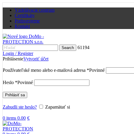
Vzdelávacie centrum
Certifikáty
Podporujeme
Kontakt
61194
Search
Login / Register
Prihlásenie
Vytvoriť účet
Používateľské meno alebo e-mailová adresa
*
Povinné
Heslo
*
Povinné
Prihlásiť sa
Zabudli ste heslo?
Zapamätať si
0
items
0.00
€