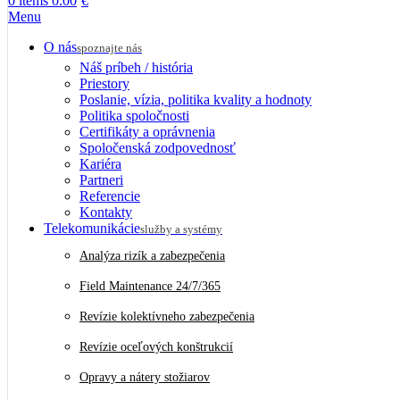
0
items
0.00
€
Menu
O nás
spoznajte nás
Náš príbeh / história
Priestory
Poslanie, vízia, politika kvality a hodnoty
Politika spoločnosti
Certifikáty a oprávnenia
Spoločenská zodpovednosť
Kariéra
Partneri
Referencie
Kontakty
Telekomunikácie
služby a systémy
Analýza rizík a zabezpečenia
Field Maintenance 24/7/365
Revízie kolektívneho zabezpečenia
Revízie oceľových konštrukcií
Opravy a nátery stožiarov