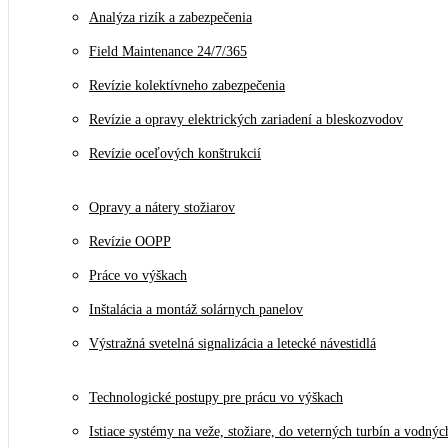
Analýza rizík a zabezpečenia
Field Maintenance 24/7/365
Revízie kolektívneho zabezpečenia
Revízie a opravy elektrických zariadení a bleskozvodov
Revízie oceľových konštrukcií
Opravy a nátery stožiarov
Revízie OOPP
Práce vo výškach
Inštalácia a montáž solárnych panelov
Výstražná svetelná signalizácia a letecké návestidlá
Technologické postupy pre prácu vo výškach
Istiace systémy na veže, stožiare, do veterných turbín a vodnýc