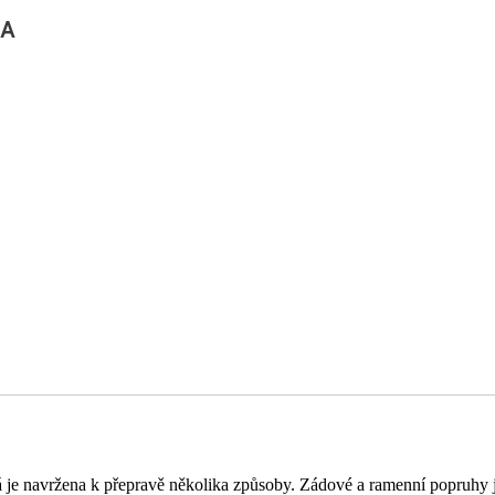
KA
 je navržena k přepravě několika způsoby. Zádové a ramenní popruhy js