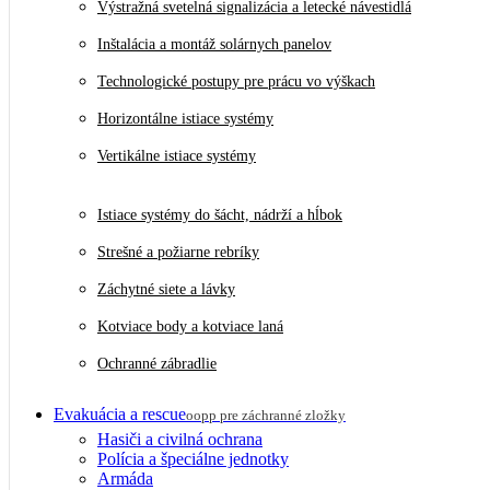
Výstražná svetelná signalizácia a letecké návestidlá
Inštalácia a montáž solárnych panelov
Technologické postupy pre prácu vo výškach
Horizontálne istiace systémy
Vertikálne istiace systémy
Istiace systémy do šácht, nádrží a hĺbok
Strešné a požiarne rebríky
Záchytné siete a lávky
Kotviace body a kotviace laná
Ochranné zábradlie
Evakuácia a rescue
oopp pre záchranné zložky
Hasiči a civilná ochrana
Polícia a špeciálne jednotky
Armáda