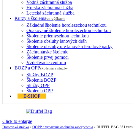
Vodná záchranná služba
Horská záchranná služba
Letecká záchranná služba
Kurzy a školenia
vo výškach
Základné školenie horolezeckou technikou
Opakované školenie horolezeckou technikou
Školenie priemyselnou technikou
Školenie obsluhy lanových dráh
Školenie obsluhy pre lanové a ferratové parky
Záchranárske školenie
Školenie prvej pomoci
Vzdelávacie centrum
BOZP a OPP
školenia a služby
Služby BOZP
Školenia BOZP
Služby OPP
Školenia OPP
E-SHOP
Click to enlarge
Domovská stránka
»
OOPP a vybavenie osobného zabezpečenia
»
DUFFEL BAG 85 l transpo