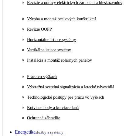
Revízie a opravy elektrických zariadení a bleskozvodov
Výroba a montáž oceľových konštrukcií
Revízie OOPP
Horizontálne istiace systémy
Vertikálne istiace systémy
Inštalácia a montáž solárnych panelov
Práce vo výškach
Výstražná svetelná signalizácia a letecké návestidlá
Technologické postupy pre prácu vo výškach
Kotviace body a kotviace laná
Ochranné zábradlie
Energetika
služby a systémy