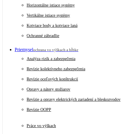
Horizontálne istiace systémy
Vertikálne istiace systémy
Kotviace body a kotviace laná
Ochranné zábradlie
Priemysel
ochrana vo výškach a hĺbke
Analýza rizík a zabezpečenia
Revízie kolektívneho zabezpečenia
Revízie oceľových konštrukcií
Opravy a nátery stožiarov
Revízie a opravy elektrických zariadení a bleskozvodov
Revízie OOPP
Práce vo výškach