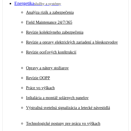
Energetika
služby a systémy
Analýza rizík a zabezpečenia
Field Maintenance 24/7/365
Revízie kolektívneho zabezpečenia
Revízie a opravy elektrických zariadení a bleskozvodov
Revízie oceľových konštrukcií
Opravy a nátery stožiarov
Revízie OOPP
Práce vo výškach
Inštalácia a montáž solárnych panelov
Výstražná svetelná signalizácia a letecké návestidlá
Technologické postupy pre prácu vo výškach