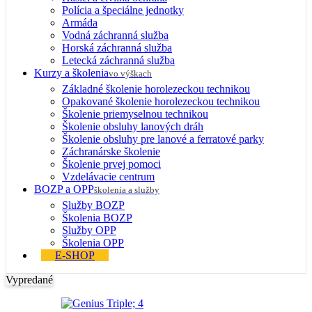
Polícia a špeciálne jednotky
Armáda
Vodná záchranná služba
Horská záchranná služba
Letecká záchranná služba
Kurzy a školenia
vo výškach
Základné školenie horolezeckou technikou
Opakované školenie horolezeckou technikou
Školenie priemyselnou technikou
Školenie obsluhy lanových dráh
Školenie obsluhy pre lanové a ferratové parky
Záchranárske školenie
Školenie prvej pomoci
Vzdelávacie centrum
BOZP a OPP
školenia a služby
Služby BOZP
Školenia BOZP
Služby OPP
Školenia OPP
E-SHOP
Vypredané