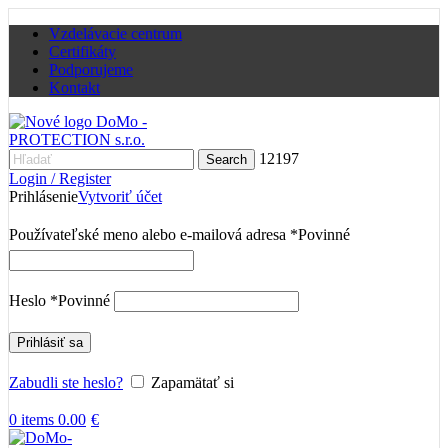
Vzdelávacie centrum
Certifikáty
Podporujeme
Kontakt
12197
Search
Login / Register
Prihlásenie
Vytvoriť účet
Používateľské meno alebo e-mailová adresa
*
Povinné
Heslo
*
Povinné
Prihlásiť sa
Zabudli ste heslo?
Zapamätať si
0
items
0.00
€