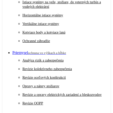
Istiace systémy na veže, stožiare, do veterných turbín a
vodných elektrární
Horizontálne istiace systémy
Vertikálne istiace systémy
Kotviace body a kotviace laná
Ochranné zábradlie
Priemysel
ochrana vo výškach a hĺbke
Analýza rizík a zabezpečenia
Revízie kolektívneho zabezpečenia
Revízie oceľových konštrukcií
Opravy a nátery stožiarov
Revízie a opravy elektrických zariadení a bleskozvodov
Revízie OOPP