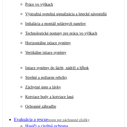
Práce vo výškach
Výstražná svetelná signalizácia a letecké návestidlá
Inštalácia a montáž solárnych panelov
Technologické postupy pre prácu vo výškach
Horizontálne istiace systémy
Vertikálne istiace systémy
Istiace systémy do šácht, nádrží a hĺbok
Strešné a požiarne rebríky
Záchytné siete a lávky
Kotviace body a kotviace laná
Ochranné zábradlie
Evakuácia a rescue
oopp pre záchranné zložky
Hasiči a civilná ochrana