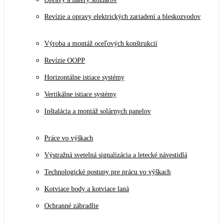
Revízie a opravy elektrických zariadení a bleskozvodov
Výroba a montáž oceľových konštrukcií
Revízie OOPP
Horizontálne istiace systémy
Vertikálne istiace systémy
Inštalácia a montáž solárnych panelov
Práce vo výškach
Výstražná svetelná signalizácia a letecké návestidlá
Technologické postupy pre prácu vo výškach
Kotviace body a kotviace laná
Ochranné zábradlie