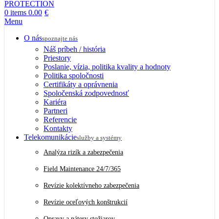
0
items
0.00
€
Menu
O nás
spoznajte nás
Náš príbeh / história
Priestory
Poslanie, vízia, politika kvality a hodnoty
Politika spoločnosti
Certifikáty a oprávnenia
Spoločenská zodpovednosť
Kariéra
Partneri
Referencie
Kontakty
Telekomunikácie
služby a systémy
Analýza rizík a zabezpečenia
Field Maintenance 24/7/365
Revízie kolektívneho zabezpečenia
Revízie oceľových konštrukcií
Opravy a nátery stožiarov