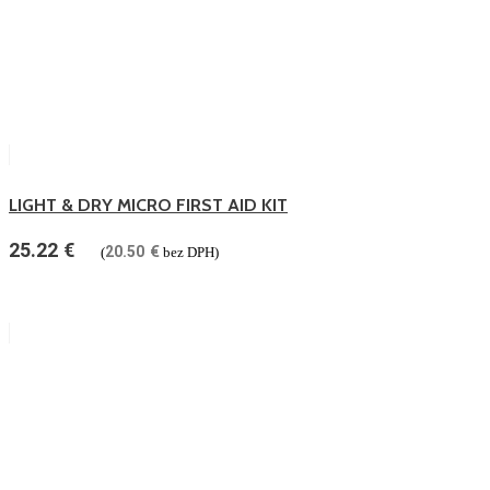
LIGHT & DRY MICRO FIRST AID KIT
25.22
€
20.50
€
(
bez DPH)