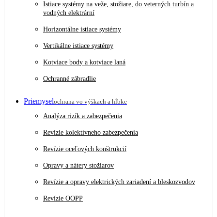
Istiace systémy na veže, stožiare, do veterných turbín a
vodných elektrární
Horizontálne istiace systémy
Vertikálne istiace systémy
Kotviace body a kotviace laná
Ochranné zábradlie
Priemysel
ochrana vo výškach a hĺbke
Analýza rizík a zabezpečenia
Revízie kolektívneho zabezpečenia
Revízie oceľových konštrukcií
Opravy a nátery stožiarov
Revízie a opravy elektrických zariadení a bleskozvodov
Revízie OOPP