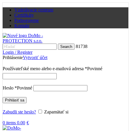
Vzdelávacie centrum
Certifikáty
Podporujeme
Kontakt
81738
Search
Login / Register
Prihlásenie
Vytvoriť účet
Používateľské meno alebo e-mailová adresa
*
Povinné
Heslo
*
Povinné
Prihlásiť sa
Zabudli ste heslo?
Zapamätať si
0
items
0.00
€