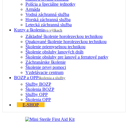
Polícia a špeciálne jednotky
Armáda
Vodná záchranná služba
Horská záchranná služba
Letecká záchranná služba
Kurzy a školenia
vo výškach
Základné školenie horolezeckou technikou
Opakované školenie horolezeckou technikou
Školenie priemyselnou technikou
Školenie obsluhy lanových dráh
Školenie obsluhy pre lanové a ferratové parky
Záchranárske školenie
Školenie prvej pomoci
Vzdelávacie centrum
BOZP a OPP
školenia a služby
Služby BOZP
Školenia BOZP
Služby OPP
Školenia OPP
E-SHOP