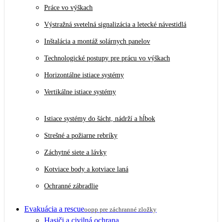
Práce vo výškach
Výstražná svetelná signalizácia a letecké návestidlá
Inštalácia a montáž solárnych panelov
Technologické postupy pre prácu vo výškach
Horizontálne istiace systémy
Vertikálne istiace systémy
Istiace systémy do šácht, nádrží a hĺbok
Strešné a požiarne rebríky
Záchytné siete a lávky
Kotviace body a kotviace laná
Ochranné zábradlie
Evakuácia a rescue
oopp pre záchranné zložky
Hasiči a civilná ochrana