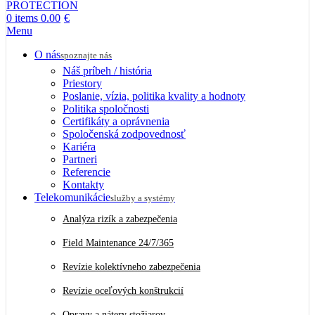
0
items
0.00
€
Menu
O nás
spoznajte nás
Náš príbeh / história
Priestory
Poslanie, vízia, politika kvality a hodnoty
Politika spoločnosti
Certifikáty a oprávnenia
Spoločenská zodpovednosť
Kariéra
Partneri
Referencie
Kontakty
Telekomunikácie
služby a systémy
Analýza rizík a zabezpečenia
Field Maintenance 24/7/365
Revízie kolektívneho zabezpečenia
Revízie oceľových konštrukcií
Opravy a nátery stožiarov