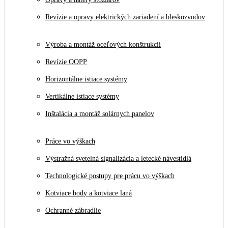
Revízie a opravy elektrických zariadení a bleskozvodov
Výroba a montáž oceľových konštrukcií
Revízie OOPP
Horizontálne istiace systémy
Vertikálne istiace systémy
Inštalácia a montáž solárnych panelov
Práce vo výškach
Výstražná svetelná signalizácia a letecké návestidlá
Technologické postupy pre prácu vo výškach
Kotviace body a kotviace laná
Ochranné zábradlie