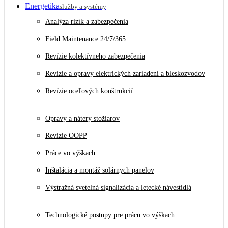
Energetika
služby a systémy
Analýza rizík a zabezpečenia
Field Maintenance 24/7/365
Revízie kolektívneho zabezpečenia
Revízie a opravy elektrických zariadení a bleskozvodov
Revízie oceľových konštrukcií
Opravy a nátery stožiarov
Revízie OOPP
Práce vo výškach
Inštalácia a montáž solárnych panelov
Výstražná svetelná signalizácia a letecké návestidlá
Technologické postupy pre prácu vo výškach