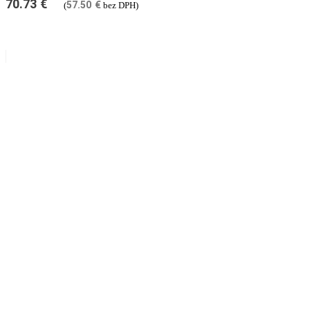
70.73
€
57.50
€
(
bez DPH)