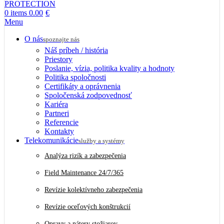
0
items
0.00
€
Menu
O nás
spoznajte nás
Náš príbeh / história
Priestory
Poslanie, vízia, politika kvality a hodnoty
Politika spoločnosti
Certifikáty a oprávnenia
Spoločenská zodpovednosť
Kariéra
Partneri
Referencie
Kontakty
Telekomunikácie
služby a systémy
Analýza rizík a zabezpečenia
Field Maintenance 24/7/365
Revízie kolektívneho zabezpečenia
Revízie oceľových konštrukcií
Opravy a nátery stožiarov