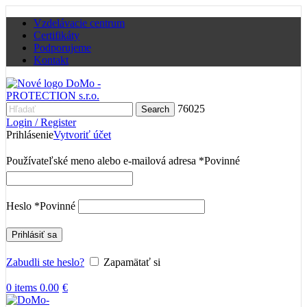
Vzdelávacie centrum
Certifikáty
Podporujeme
Kontakt
76025
Search
Login / Register
Prihlásenie
Vytvoriť účet
Používateľské meno alebo e-mailová adresa
*
Povinné
Heslo
*
Povinné
Prihlásiť sa
Zabudli ste heslo?
Zapamätať si
0
items
0.00
€