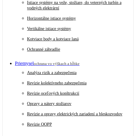
Istiace systémy na veže, stožiare, do veterných turbín a
vodných elektrární
Horizontálne istiace systémy
Vertikálne istiace systémy
Kotviace body a kotviace laná
Ochranné zábradlie
Priemysel
ochrana vo výškach a hĺbke
Analýza rizík a zabezpečenia
Revízie kolektívneho zabezpečenia
Revízie oceľových konštrukcií
Opravy a nátery stožiarov
Revízie a opravy elektrických zariadení a bleskozvodov
Revízie OOPP