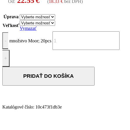
22.55
€
Od:
(
18.33
€
bez DPH)
Úprava
Veľkosť
Vymazať
množstvo Moor; 20pcs
PRIDAŤ DO KOŠÍKA
Katalógové číslo:
10c473f1db3e