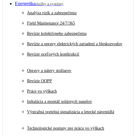
Energetika
služby a systémy
Analýza rizík a zabezpečenia
Field Maintenance 24/7/365
Revízie kolektívneho zabezpečenia
Revízie a opravy elektrických zariadení a bleskozvodov
Revízie oceľových konštrukcií
Opravy a nátery stožiarov
Revízie OOPP
Práce vo výškach
Inštalácia a montáž solárnych panelov
Výstražná svetelná signalizácia a letecké návestidlá
Technologické postupy pre prácu vo výškach