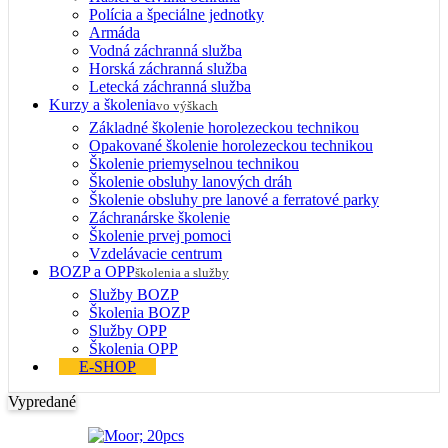
Polícia a špeciálne jednotky
Armáda
Vodná záchranná služba
Horská záchranná služba
Letecká záchranná služba
Kurzy a školenia
vo výškach
Základné školenie horolezeckou technikou
Opakované školenie horolezeckou technikou
Školenie priemyselnou technikou
Školenie obsluhy lanových dráh
Školenie obsluhy pre lanové a ferratové parky
Záchranárske školenie
Školenie prvej pomoci
Vzdelávacie centrum
BOZP a OPP
školenia a služby
Služby BOZP
Školenia BOZP
Služby OPP
Školenia OPP
E-SHOP
Vypredané