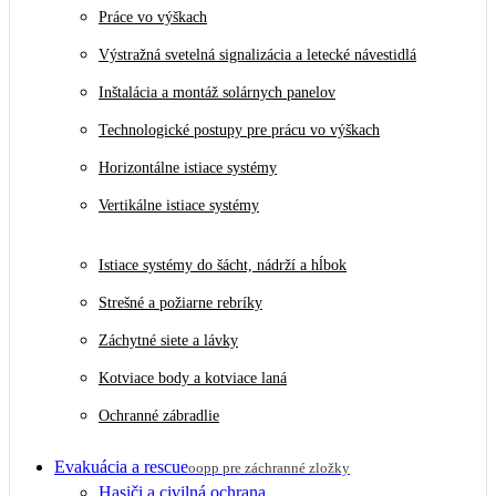
Práce vo výškach
Výstražná svetelná signalizácia a letecké návestidlá
Inštalácia a montáž solárnych panelov
Technologické postupy pre prácu vo výškach
Horizontálne istiace systémy
Vertikálne istiace systémy
Istiace systémy do šácht, nádrží a hĺbok
Strešné a požiarne rebríky
Záchytné siete a lávky
Kotviace body a kotviace laná
Ochranné zábradlie
Evakuácia a rescue
oopp pre záchranné zložky
Hasiči a civilná ochrana