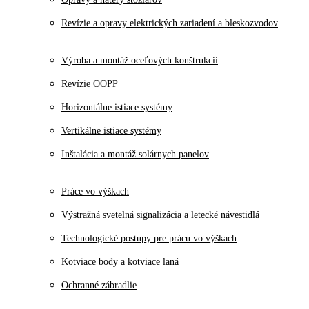
Revízie a opravy elektrických zariadení a bleskozvodov
Výroba a montáž oceľových konštrukcií
Revízie OOPP
Horizontálne istiace systémy
Vertikálne istiace systémy
Inštalácia a montáž solárnych panelov
Práce vo výškach
Výstražná svetelná signalizácia a letecké návestidlá
Technologické postupy pre prácu vo výškach
Kotviace body a kotviace laná
Ochranné zábradlie