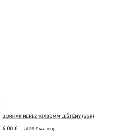
BORHÁK NEREZ 10X80MM LEŠTĚNÝ (SGR)
6.00
€
4.88
€
(
bez DPH)