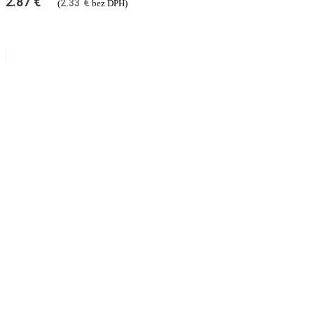
2.87
€
2.33
€
(
bez DPH)