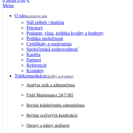
0
items
0.00
€
Menu
O nás
spoznajte nás
Náš príbeh / história
Priestory
Poslanie, vízia, politika kvality a hodnoty
Politika spoločnosti
Certifikáty a oprávnenia
Spoločenská zodpovednosť
Kariéra
Partneri
Referencie
Kontakty
Telekomunikácie
služby a systémy
Analýza rizík a zabezpečenia
Field Maintenance 24/7/365
Revízie kolektívneho zabezpečenia
Revízie oceľových konštrukcií
Opravy a nátery stožiarov