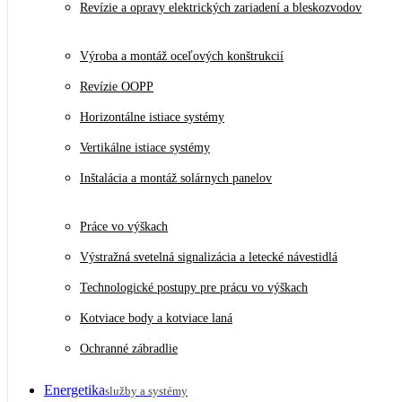
Revízie a opravy elektrických zariadení a bleskozvodov
Výroba a montáž oceľových konštrukcií
Revízie OOPP
Horizontálne istiace systémy
Vertikálne istiace systémy
Inštalácia a montáž solárnych panelov
Práce vo výškach
Výstražná svetelná signalizácia a letecké návestidlá
Technologické postupy pre prácu vo výškach
Kotviace body a kotviace laná
Ochranné zábradlie
Energetika
služby a systémy