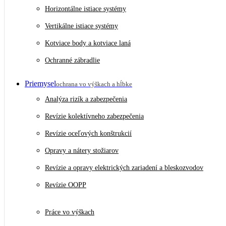
Horizontálne istiace systémy
Vertikálne istiace systémy
Kotviace body a kotviace laná
Ochranné zábradlie
Priemysel
ochrana vo výškach a hĺbke
Analýza rizík a zabezpečenia
Revízie kolektívneho zabezpečenia
Revízie oceľových konštrukcií
Opravy a nátery stožiarov
Revízie a opravy elektrických zariadení a bleskozvodov
Revízie OOPP
Práce vo výškach