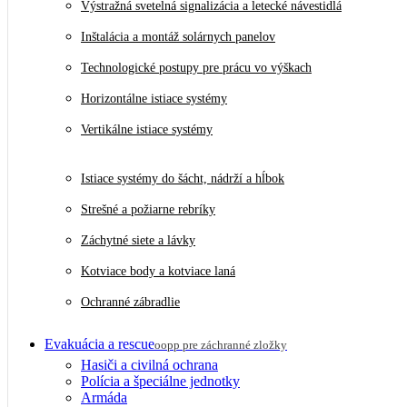
Výstražná svetelná signalizácia a letecké návestidlá
Inštalácia a montáž solárnych panelov
Technologické postupy pre prácu vo výškach
Horizontálne istiace systémy
Vertikálne istiace systémy
Istiace systémy do šácht, nádrží a hĺbok
Strešné a požiarne rebríky
Záchytné siete a lávky
Kotviace body a kotviace laná
Ochranné zábradlie
Evakuácia a rescue
oopp pre záchranné zložky
Hasiči a civilná ochrana
Polícia a špeciálne jednotky
Armáda