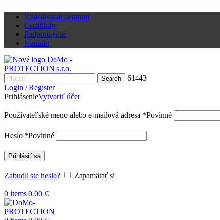
Vzdelávacie centrum
Certifikáty
Podporujeme
Kontakt
61443
Search
Login / Register
Prihlásenie
Vytvoriť účet
Používateľské meno alebo e-mailová adresa
*
Povinné
Heslo
*
Povinné
Prihlásiť sa
Zabudli ste heslo?
Zapamätať si
0
items
0.00
€