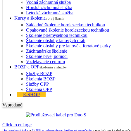
Vodná záchranná služba
Horská záchranná služba
Letecká záchranná služba
Kurzy a školenia
vo výškach
Základné školenie horolezeckou technikou
Opakované školenie horolezeckou technikou
Školenie priemyselnou technikou
Školenie obsluhy lanových dráh
Školenie obsluhy pre lanové a ferratové parky
Záchranárske školenie
Školenie prvej pomoci
Vzdelávacie centrum
BOZP a OPP
školenia a služby
Služby BOZP
Školenia BOZP
Služby OPP
Školenia OPP
E-SHOP
Vypredané
Click to enlarge
Domovská stránka
»
OOPP a vybavenie osobného zabezpečenia
»
prodlužovací kabel pro 