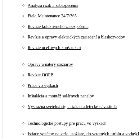
Analýza rizík a zabezpečenia
Field Maintenance 24/7/365
Revízie kolektívneho zabezpečenia
Revízie a opravy elektrických zariadení a bleskozvodov
Revízie oceľových konštrukcií
Opravy a nátery stožiarov
Revízie OOPP
Práce vo výškach
Inštalácia a montáž solárnych panelov
Výstražná svetelná signalizácia a letecké návestidlá
Technologické postupy pre prácu vo výškach
Istiace systémy na veže, stožiare, do veterných turbín a vodnýc