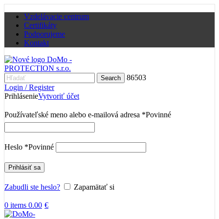
Vzdelávacie centrum
Certifikáty
Podporujeme
Kontakt
86503
Search
Login / Register
Prihlásenie
Vytvoriť účet
Používateľské meno alebo e-mailová adresa
*
Povinné
Heslo
*
Povinné
Prihlásiť sa
Zabudli ste heslo?
Zapamätať si
0
items
0.00
€