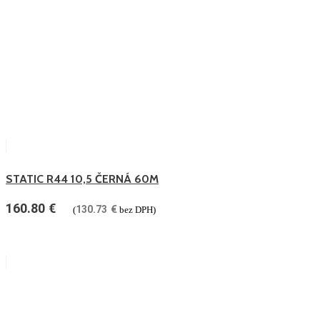
STATIC R44 10,5 ČERNÁ 60M
160.80
€
130.73
€
(
bez DPH)