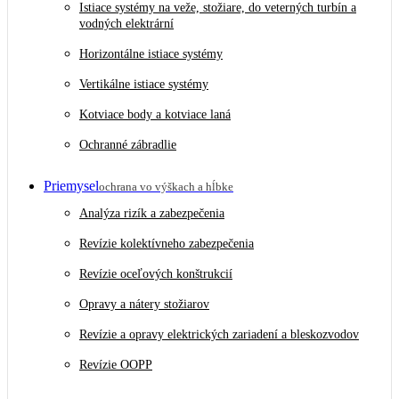
Istiace systémy na veže, stožiare, do veterných turbín a
vodných elektrární
Horizontálne istiace systémy
Vertikálne istiace systémy
Kotviace body a kotviace laná
Ochranné zábradlie
Priemysel
ochrana vo výškach a hĺbke
Analýza rizík a zabezpečenia
Revízie kolektívneho zabezpečenia
Revízie oceľových konštrukcií
Opravy a nátery stožiarov
Revízie a opravy elektrických zariadení a bleskozvodov
Revízie OOPP