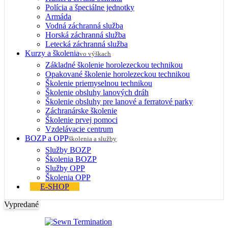
Polícia a špeciálne jednotky
Armáda
Vodná záchranná služba
Horská záchranná služba
Letecká záchranná služba
Kurzy a školenia
vo výškach
Základné školenie horolezeckou technikou
Opakované školenie horolezeckou technikou
Školenie priemyselnou technikou
Školenie obsluhy lanových dráh
Školenie obsluhy pre lanové a ferratové parky
Záchranárske školenie
Školenie prvej pomoci
Vzdelávacie centrum
BOZP a OPP
školenia a služby
Služby BOZP
Školenia BOZP
Služby OPP
Školenia OPP
E-SHOP
Vypredané