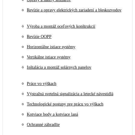
Revízie a opravy elektrických zariadení a bleskozvodov
Výroba a montáž oceľových konštrukcií
Revízie OOPP
Horizontálne istiace systémy
Vertikálne istiace systémy
Inštalácia a montáž solárnych panelov
Práce vo výškach
Výstražná svetelná signalizácia a letecké návestidlá
Technologické postupy pre prácu vo výškach
Kotviace body a kotviace laná
Ochranné zábradlie