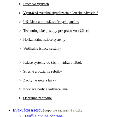
Práce vo výškach
Výstražná svetelná signalizácia a letecké návestidlá
Inštalácia a montáž solárnych panelov
Technologické postupy pre prácu vo výškach
Horizontálne istiace systémy
Vertikálne istiace systémy
Istiace systémy do šácht, nádrží a hĺbok
Strešné a požiarne rebríky
Záchytné siete a lávky
Kotviace body a kotviace laná
Ochranné zábradlie
Evakuácia a rescue
oopp pre záchranné zložky
Hasiči a civilná ochrana