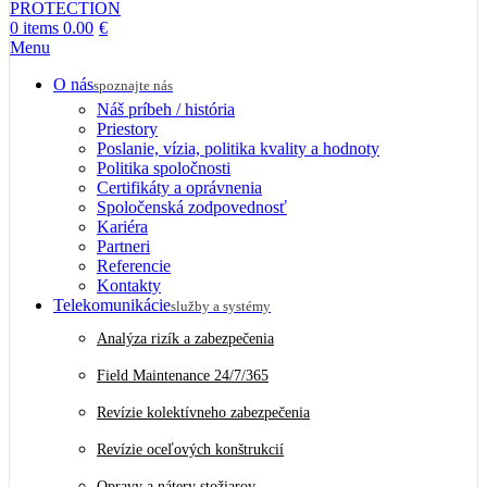
0
items
0.00
€
Menu
O nás
spoznajte nás
Náš príbeh / história
Priestory
Poslanie, vízia, politika kvality a hodnoty
Politika spoločnosti
Certifikáty a oprávnenia
Spoločenská zodpovednosť
Kariéra
Partneri
Referencie
Kontakty
Telekomunikácie
služby a systémy
Analýza rizík a zabezpečenia
Field Maintenance 24/7/365
Revízie kolektívneho zabezpečenia
Revízie oceľových konštrukcií
Opravy a nátery stožiarov