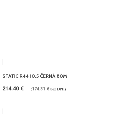
STATIC R44 10,5 ČERNÁ 80M
214.40
€
174.31
€
(
bez DPH)