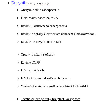
Energetika
služby a systémy
Analýza rizík a zabezpečenia
Field Maintenance 24/7/365
Revízie kolektívneho zabezpečenia
Revízie a opravy elektrických zariadení a bleskozvodov
Revízie oceľových konštrukcií
Opravy a nátery stožiarov
Revízie OOPP
Práce vo výškach
Inštalácia a montáž solárnych panelov
Výstražná svetelná signalizácia a letecké návestidlá
Technologické postupy pre prácu vo výškach