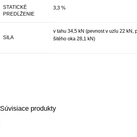
STATICKÉ
3,3 %
PREDĹŽENIE
v tahu 34,5 kN (pevnost v uzlu 22 kN, 
SILA
šitého oka 28,1 kN)
Súvisiace produkty