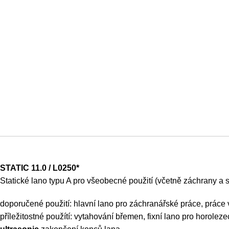
STATIC 11.0 / L0250*
Statické lano typu A pro všeobecné použití (včetně záchrany a 
doporučené použití: hlavní lano pro záchranářské práce, práce v
příležitostné použítí: vytahování břemen, fixní lano pro horolez