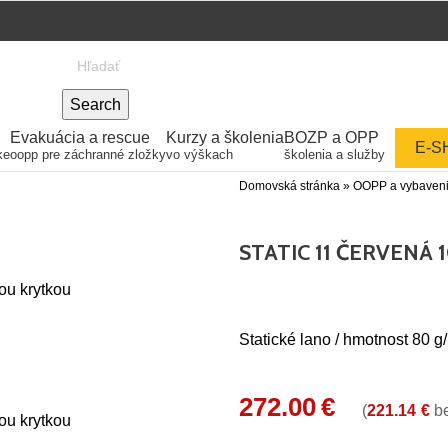
Search
Evakuácia a rescue
Kurzy a školenia
BOZP a OPP
E-S
ke
oopp pre záchranné zložky
vo výškach
školenia a služby
Domovská stránka
»
OOPP a vybaven
STATIC 11 ČERVENÁ 
Statické lano / hmotnost 80 g/
272.00
€
(
221.14
€
b