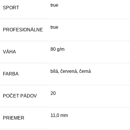
true
SPORT
true
PROFESIONÁLNE
80 g/m
VÁHA
bílá, červená, černá
FARBA
20
POČET PÁDOV
11,0 mm
PRIEMER