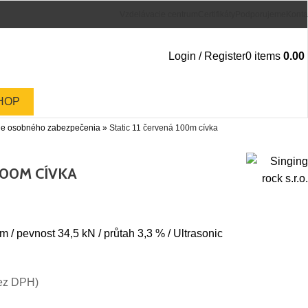
Vzdelávacie centrum
Certifikáty
Podporujeme
Konta
Login / Register
0
items
0.00
HOP
ie osobného zabezpečenia
»
Static 11 červená 100m cívka
100M CÍVKA
m / pevnost 34,5 kN / průtah 3,3 % / Ultrasonic
ez DPH)