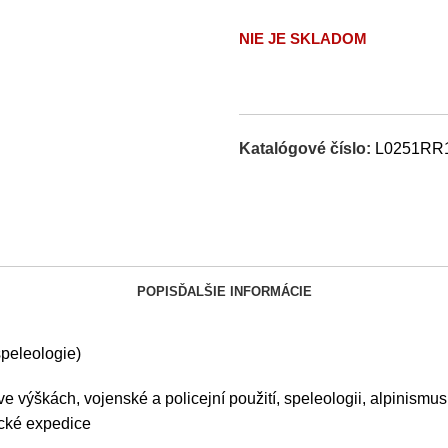
NIE JE SKLADOM
Katalógové číslo:
L0251RR
POPIS
ĎALŠIE INFORMÁCIE
speleologie)
e výškách, vojenské a policejní použití, speleologii, alpinismus
ecké expedice