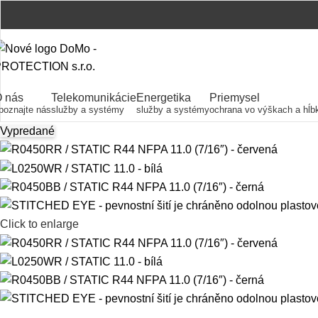
 nás
Telekomunikácie
Energetika
Priemysel
poznajte nás
služby a systémy
služby a systémy
ochrana vo výškach a hĺb
Vypredané
Click to enlarge