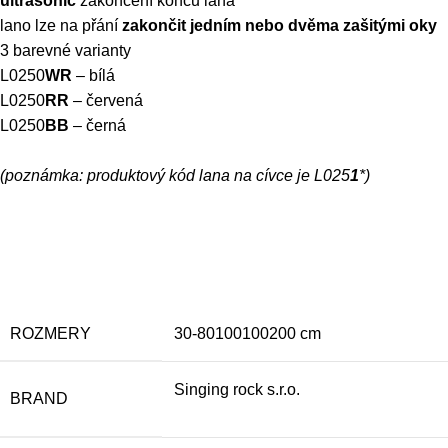
ultrasonic
zakončení konců lana
lano lze na přání
zakončit jedním nebo dvěma zašitými oky
3 barevné varianty
L0250
WR
– bílá
L0250
RR
– červená
L0250
BB
– černá
(
poznámka
: produktový kód lana na cívce je L025
1
*)
ROZMERY
30-80100100200 cm
Singing rock s.r.o.
BRAND