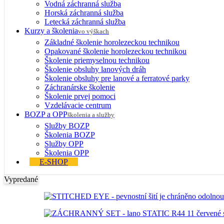
Vodná záchranná služba
Horská záchranná služba
Letecká záchranná služba
Kurzy a školenia
vo výškach
Základné školenie horolezeckou technikou
Opakované školenie horolezeckou technikou
Školenie priemyselnou technikou
Školenie obsluhy lanových dráh
Školenie obsluhy pre lanové a ferratové parky
Záchranárske školenie
Školenie prvej pomoci
Vzdelávacie centrum
BOZP a OPP
školenia a služby
Služby BOZP
Školenia BOZP
Služby OPP
Školenia OPP
E-SHOP
Vypredané