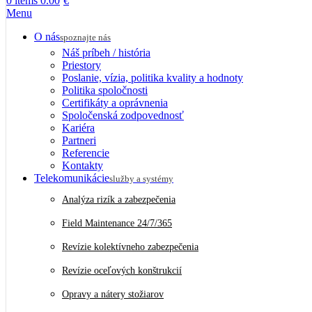
0
items
0.00
€
Menu
O nás
spoznajte nás
Náš príbeh / história
Priestory
Poslanie, vízia, politika kvality a hodnoty
Politika spoločnosti
Certifikáty a oprávnenia
Spoločenská zodpovednosť
Kariéra
Partneri
Referencie
Kontakty
Telekomunikácie
služby a systémy
Analýza rizík a zabezpečenia
Field Maintenance 24/7/365
Revízie kolektívneho zabezpečenia
Revízie oceľových konštrukcií
Opravy a nátery stožiarov