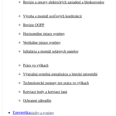
Revízie a opravy elektrických zariadení a bleskozvodov
Výroba a montáž oceľových konštrukcií
Revízie OOPP
Horizontálne istiace systémy
Vertikálne istiace systémy
Inštalácia a montáž solárnych panelov
Práce vo výškach
Výstražná svetelná signalizácia a letecké návestidlá
Technologické postupy pre prácu vo výškach
Kotviace body a kotviace laná
Ochranné zábradlie
Energetika
služby a systémy