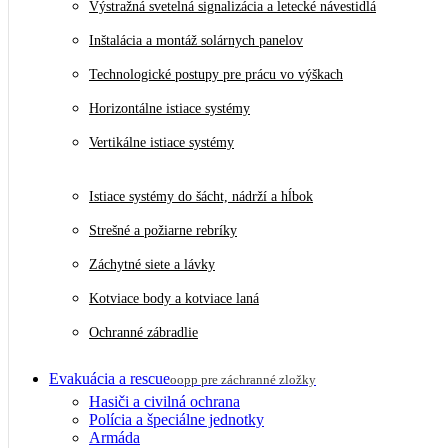
Výstražná svetelná signalizácia a letecké návestidlá
Inštalácia a montáž solárnych panelov
Technologické postupy pre prácu vo výškach
Horizontálne istiace systémy
Vertikálne istiace systémy
Istiace systémy do šácht, nádrží a hĺbok
Strešné a požiarne rebríky
Záchytné siete a lávky
Kotviace body a kotviace laná
Ochranné zábradlie
Evakuácia a rescue
oopp pre záchranné zložky
Hasiči a civilná ochrana
Polícia a špeciálne jednotky
Armáda