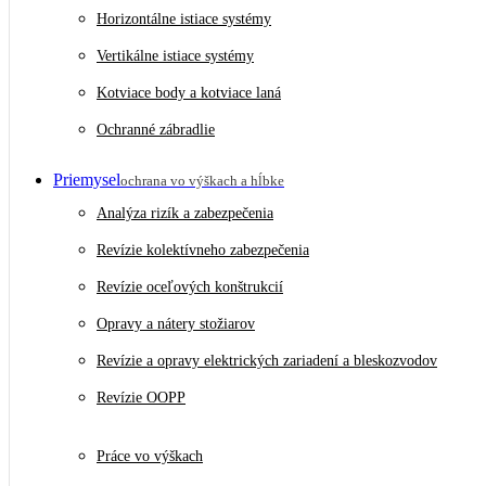
Horizontálne istiace systémy
Vertikálne istiace systémy
Kotviace body a kotviace laná
Ochranné zábradlie
Priemysel
ochrana vo výškach a hĺbke
Analýza rizík a zabezpečenia
Revízie kolektívneho zabezpečenia
Revízie oceľových konštrukcií
Opravy a nátery stožiarov
Revízie a opravy elektrických zariadení a bleskozvodov
Revízie OOPP
Práce vo výškach