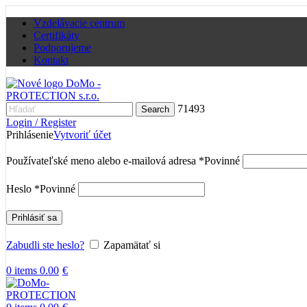
Vzdelávacie centrum
Certifikáty
Podporujeme
Kontakt
71493
Search
Login / Register
Prihlásenie
Vytvoriť účet
Používateľské meno alebo e-mailová adresa
*
Povinné
Heslo
*
Povinné
Prihlásiť sa
Zabudli ste heslo?
Zapamätať si
0
items
0.00
€