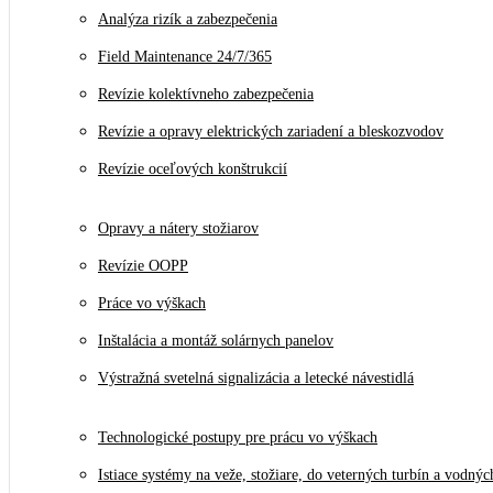
Analýza rizík a zabezpečenia
Field Maintenance 24/7/365
Revízie kolektívneho zabezpečenia
Revízie a opravy elektrických zariadení a bleskozvodov
Revízie oceľových konštrukcií
Opravy a nátery stožiarov
Revízie OOPP
Práce vo výškach
Inštalácia a montáž solárnych panelov
Výstražná svetelná signalizácia a letecké návestidlá
Technologické postupy pre prácu vo výškach
Istiace systémy na veže, stožiare, do veterných turbín a vodnýc