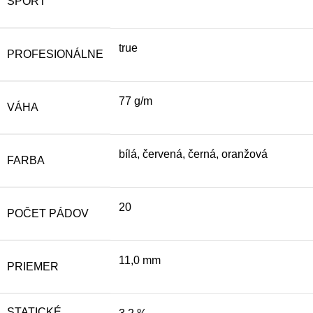
SPORT
true
PROFESIONÁLNE
77 g/m
VÁHA
bílá, červená, černá, oranžová
FARBA
20
POČET PÁDOV
11,0 mm
PRIEMER
STATICKÉ