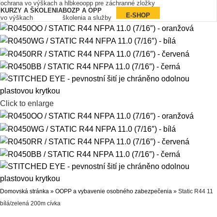
ochrana vo výškach a hĺbke
oopp pre záchranné zložky
KURZY A ŠKOLENIA
BOZP A OPP
E-SHOP
vo výškach
školenia a služby
Click to enlarge
Domovská stránka
»
OOPP a vybavenie osobného zabezpečenia
»
Static R44 11
bílá/zelená 200m cívka