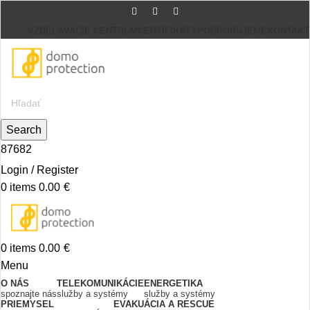
VZDELÁVACIE CENTRUM
CERTIFIKÁTY
PODPORUJEME
KONTAKT
Search
87682
Login / Register
0
items
0.00
€
0
items
0.00
€
Menu
O NÁS
TELEKOMUNIKÁCIE
ENERGETIKA
spoznajte nás
služby a systémy
služby a systémy
PRIEMYSEL
EVAKUÁCIA A RESCUE