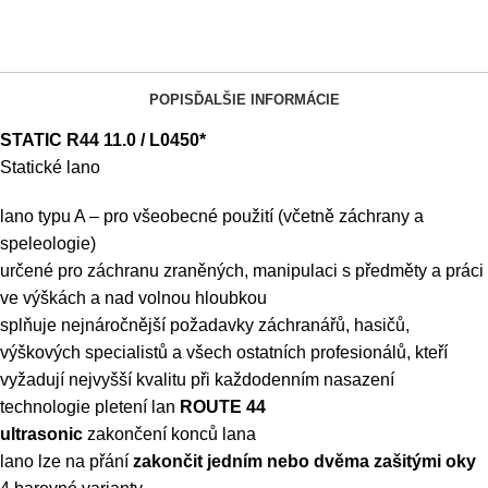
POPIS
ĎALŠIE INFORMÁCIE
STATIC R44 11.0 / L0450*
Statické lano
lano typu A – pro všeobecné použití (včetně záchrany a
speleologie)
určené pro záchranu zraněných, manipulaci s předměty a práci
ve výškách a nad volnou hloubkou
splňuje nejnáročnější požadavky záchranářů, hasičů,
výškových specialistů a všech ostatních profesionálů, kteří
vyžadují nejvyšší kvalitu při každodenním nasazení
technologie pletení lan
ROUTE 44
ultrasonic
zakončení konců lana
lano lze na přání
zakončit jedním nebo dvěma zašitými oky