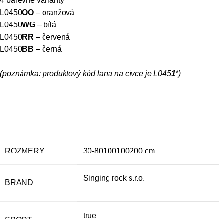
4 barevné varianty
L0450
OO
– oranžová
L0450
WG
– bílá
L0450
RR
– červená
L0450
BB
– černá
(
poznámka
: produktový kód lana na cívce je L045
1
*)
ROZMERY
30-80100100200 cm
Singing rock s.r.o.
BRAND
true