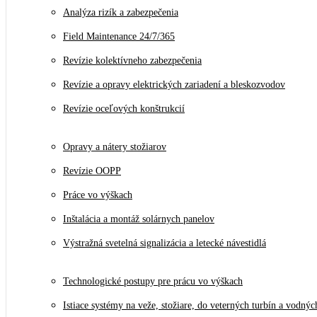
Analýza rizík a zabezpečenia
Field Maintenance 24/7/365
Revízie kolektívneho zabezpečenia
Revízie a opravy elektrických zariadení a bleskozvodov
Revízie oceľových konštrukcií
Opravy a nátery stožiarov
Revízie OOPP
Práce vo výškach
Inštalácia a montáž solárnych panelov
Výstražná svetelná signalizácia a letecké návestidlá
Technologické postupy pre prácu vo výškach
Istiace systémy na veže, stožiare, do veterných turbín a vodnýc