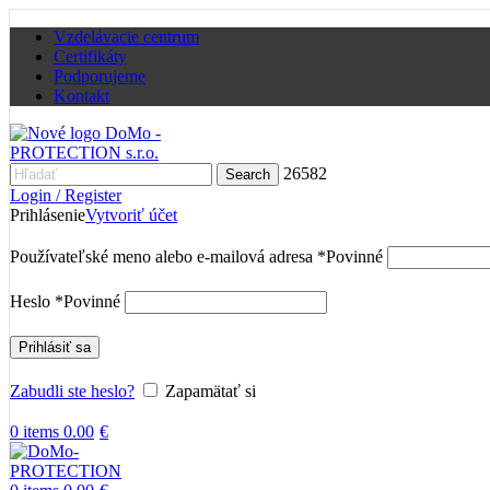
Vzdelávacie centrum
Certifikáty
Podporujeme
Kontakt
26582
Search
Login / Register
Prihlásenie
Vytvoriť účet
Používateľské meno alebo e-mailová adresa
*
Povinné
Heslo
*
Povinné
Prihlásiť sa
Zabudli ste heslo?
Zapamätať si
0
items
0.00
€