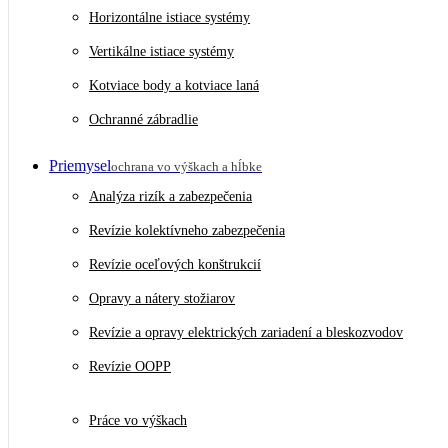
Horizontálne istiace systémy
Vertikálne istiace systémy
Kotviace body a kotviace laná
Ochranné zábradlie
Priemysel
ochrana vo výškach a hĺbke
Analýza rizík a zabezpečenia
Revízie kolektívneho zabezpečenia
Revízie oceľových konštrukcií
Opravy a nátery stožiarov
Revízie a opravy elektrických zariadení a bleskozvodov
Revízie OOPP
Práce vo výškach