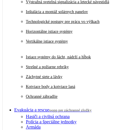
Výstražná svetelná signalizácia a letecké návestidlá
Inštalácia a montáž solárnych panelov
Technologické postupy pre prácu vo výškach
Horizontálne istiace systémy
Vertikálne istiace systémy
Istiace systémy do šácht, nádrží a hĺbok
Strešné a požiarne rebríky
Záchytné siete a lávky
Kotviace body a kotviace laná
Ochranné zábradlie
Evakuácia a rescue
oopp pre záchranné zložky
Hasiči a civilná ochrana
Polícia a špeciálne jednotky
Armáda