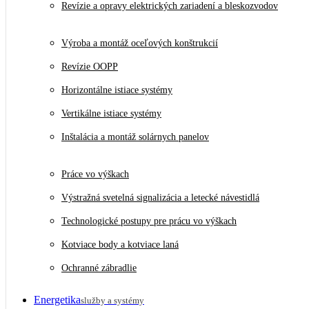
Revízie a opravy elektrických zariadení a bleskozvodov
Výroba a montáž oceľových konštrukcií
Revízie OOPP
Horizontálne istiace systémy
Vertikálne istiace systémy
Inštalácia a montáž solárnych panelov
Práce vo výškach
Výstražná svetelná signalizácia a letecké návestidlá
Technologické postupy pre prácu vo výškach
Kotviace body a kotviace laná
Ochranné zábradlie
Energetika
služby a systémy