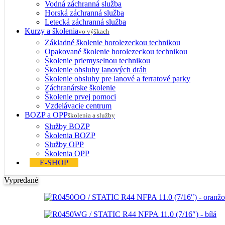
Vodná záchranná služba
Horská záchranná služba
Letecká záchranná služba
Kurzy a školenia
vo výškach
Základné školenie horolezeckou technikou
Opakované školenie horolezeckou technikou
Školenie priemyselnou technikou
Školenie obsluhy lanových dráh
Školenie obsluhy pre lanové a ferratové parky
Záchranárske školenie
Školenie prvej pomoci
Vzdelávacie centrum
BOZP a OPP
školenia a služby
Služby BOZP
Školenia BOZP
Služby OPP
Školenia OPP
E-SHOP
Vypredané