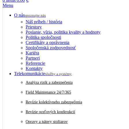
0
items
0.00
€
Menu
O nás
spoznajte nás
Náš príbeh / história
Priestory
Poslanie, vízia, politika kvality a hodnoty
Politika spoločnosti
Certifikáty a oprávnenia
Spoločenská zodpovednosť
Kariéra
Partneri
Referencie
Kontakty
Telekomunikácie
služby a systémy
Analýza rizík a zabezpečenia
Field Maintenance 24/7/365
Revízie kolektívneho zabezpečenia
Revízie oceľových konštrukcií
Opravy a nátery stožiarov