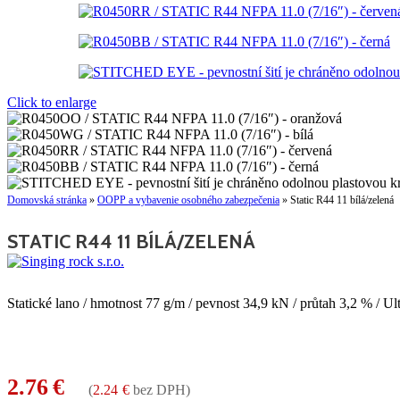
Click to enlarge
Domovská stránka
»
OOPP a vybavenie osobného zabezpečenia
»
Static R44 11 bílá/zelená
STATIC R44 11 BÍLÁ/ZELENÁ
Statické lano / hmotnost 77 g/m / pevnost 34,9 kN / průtah 3,2 % / 
2.76
€
(
2.24
€
bez DPH)