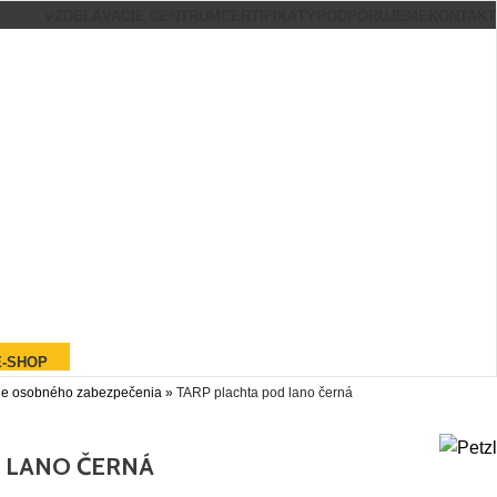
VZDELÁVACIE CENTRUM
CERTIFIKÁTY
PODPORUJEME
KONTAKT
E-SHOP
ie osobného zabezpečenia
»
TARP plachta pod lano černá
 LANO ČERNÁ