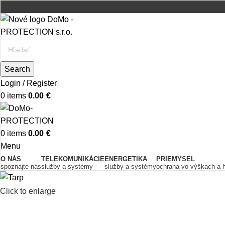
Search
Login / Register
0
items
0.00
€
0
items
0.00
€
Menu
O NÁS
TELEKOMUNIKÁCIE
ENERGETIKA
PRIEMYSEL
spoznajte nás
služby a systémy
služby a systémy
ochrana vo výškach a 
Click to enlarge