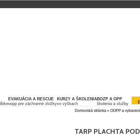
EVAKUÁCIA A RESCUE
KURZY A ŠKOLENIA
BOZP A OPP
hĺbke
oopp pre záchranné zložky
vo výškach
školenia a služby
Domovská stránka
»
OOPP a vybaven
TARP PLACHTA POD