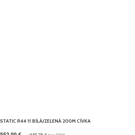
STATIC R44 11 BÍLÁ/ZELENÁ 200M CÍVKA
552.00
€
448.78
€