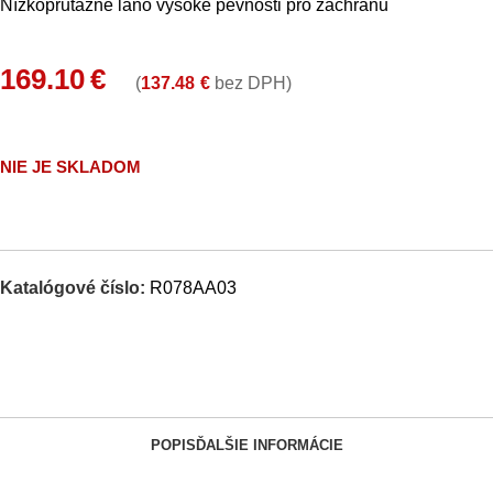
Nízkoprůtažné lano vysoké pevnosti pro záchranu
169.10
€
(
137.48
€
bez DPH)
NIE JE SKLADOM
Katalógové číslo:
R078AA03
POPIS
ĎALŠIE INFORMÁCIE