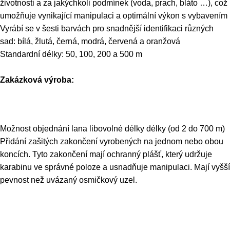
životnosti a za jakýchkoli podmínek (voda, prach, bláto …), což
umožňuje vynikající manipulaci a optimální výkon s vybavením
Vyrábí se v šesti barvách pro snadnější identifikaci různých
sad: bílá, žlutá, černá, modrá, červená a oranžová
Standardní délky: 50, 100, 200 a 500 m
Zakázková výroba:
Možnost objednání lana libovolné délky délky (od 2 do 700 m)
Přidání zašitých zakončení vyrobených na jednom nebo obou
koncích. Tyto zakončení mají ochranný plášť, který udržuje
karabinu ve správné poloze a usnadňuje manipulaci. Mají vyšší
pevnost než uvázaný osmičkový uzel.