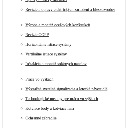
Revízie a opravy elektrických zariadení a bleskozvodov
Výroba a montáž oceľových konštrukcií
Revízie OOPP
Horizontálne istiace systémy
Vertikálne istiace systémy
Inštalácia a montáž solárnych panelov
Práce vo výškach
Výstražná svetelná signalizácia a letecké návestidlá
Technologické postupy pre prácu vo výškach
Kotviace body a kotviace laná
Ochranné zábradlie