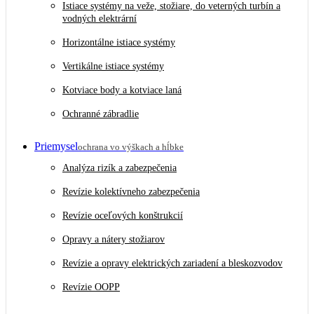
Istiace systémy na veže, stožiare, do veterných turbín a
vodných elektrární
Horizontálne istiace systémy
Vertikálne istiace systémy
Kotviace body a kotviace laná
Ochranné zábradlie
Priemysel
ochrana vo výškach a hĺbke
Analýza rizík a zabezpečenia
Revízie kolektívneho zabezpečenia
Revízie oceľových konštrukcií
Opravy a nátery stožiarov
Revízie a opravy elektrických zariadení a bleskozvodov
Revízie OOPP