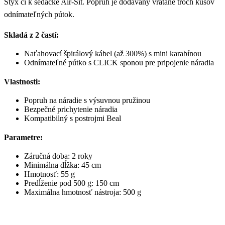
Styx či k sedačke Air-Sit. Popruh je dodávaný vrátane troch kusov
odnímateľných pútok.
Skladá z 2 častí:
Naťahovací špirálový kábel (až 300%) s mini karabínou
Odnímateľné pútko s CLICK sponou pre pripojenie náradia
Vlastnosti:
Popruh na náradie s výsuvnou pružinou
Bezpečné prichytenie náradia
Kompatibilný s postrojmi Beal
Parametre:
Záručná doba: 2 roky
Minimálna dĺžka: 45 cm
Hmotnosť: 55 g
Predĺženie pod 500 g: 150 cm
Maximálna hmotnosť nástroja: 500 g