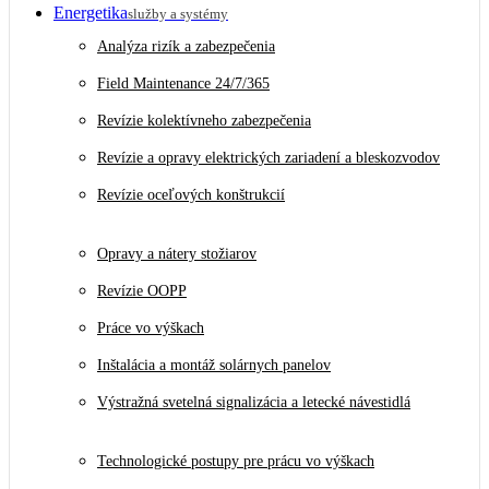
Energetika
služby a systémy
Analýza rizík a zabezpečenia
Field Maintenance 24/7/365
Revízie kolektívneho zabezpečenia
Revízie a opravy elektrických zariadení a bleskozvodov
Revízie oceľových konštrukcií
Opravy a nátery stožiarov
Revízie OOPP
Práce vo výškach
Inštalácia a montáž solárnych panelov
Výstražná svetelná signalizácia a letecké návestidlá
Technologické postupy pre prácu vo výškach