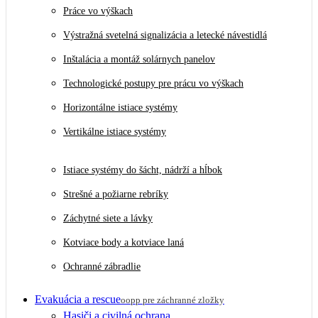
Práce vo výškach
Výstražná svetelná signalizácia a letecké návestidlá
Inštalácia a montáž solárnych panelov
Technologické postupy pre prácu vo výškach
Horizontálne istiace systémy
Vertikálne istiace systémy
Istiace systémy do šácht, nádrží a hĺbok
Strešné a požiarne rebríky
Záchytné siete a lávky
Kotviace body a kotviace laná
Ochranné zábradlie
Evakuácia a rescue
oopp pre záchranné zložky
Hasiči a civilná ochrana