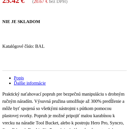
25.42
€
(
20.67
€
bez DPH)
NIE JE SKLADOM
Katalógové číslo:
BAL
Popis
Ďalšie informácie
Praktický naťahovací popruh pre bezpečnú manipuláciu s drobným
ručným náradím. Výsuvná pružina umožňuje až 300% predĺženie a
môže byť spojená so všetkými nástrojmi s pútkom pomocou
plastovej svorky. Popruh je možné pripojiť malou karabínou k
vrecku na náradie Tool Bucket, alebo k postroju Hero Pro, Syncro,