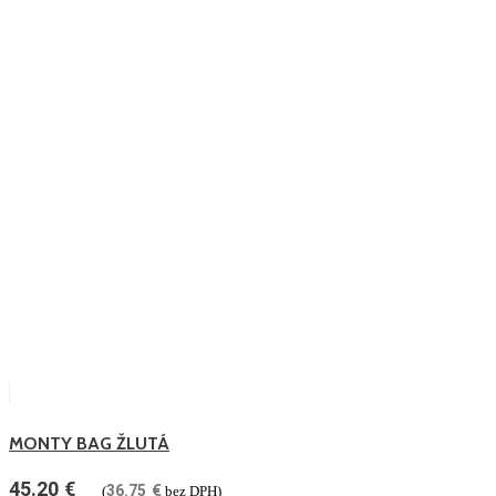
MONTY BAG ŽLUTÁ
45.20
€
36.75
€
(
bez DPH)