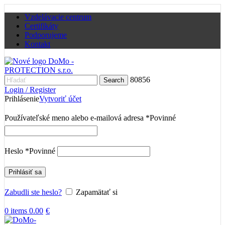
Vzdelávacie centrum
Certifikáty
Podporujeme
Kontakt
80856
Search
Login / Register
Prihlásenie
Vytvoriť účet
Používateľské meno alebo e-mailová adresa
*
Povinné
Heslo
*
Povinné
Prihlásiť sa
Zabudli ste heslo?
Zapamätať si
0
items
0.00
€