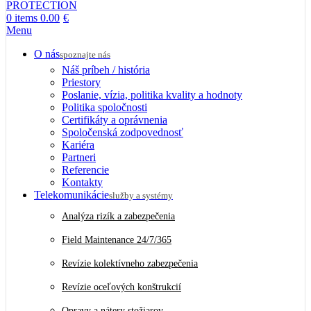
0
items
0.00
€
Menu
O nás
spoznajte nás
Náš príbeh / história
Priestory
Poslanie, vízia, politika kvality a hodnoty
Politika spoločnosti
Certifikáty a oprávnenia
Spoločenská zodpovednosť
Kariéra
Partneri
Referencie
Kontakty
Telekomunikácie
služby a systémy
Analýza rizík a zabezpečenia
Field Maintenance 24/7/365
Revízie kolektívneho zabezpečenia
Revízie oceľových konštrukcií
Opravy a nátery stožiarov