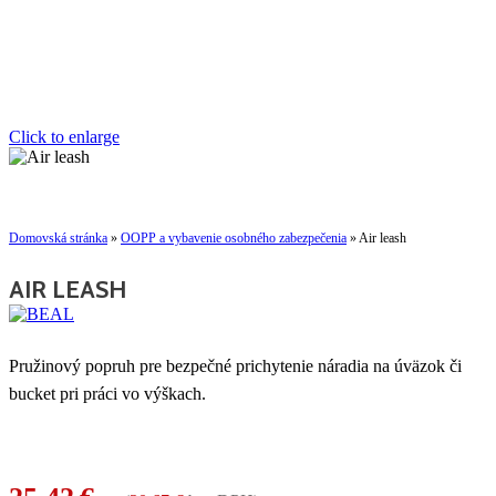
Click to enlarge
Domovská stránka
»
OOPP a vybavenie osobného zabezpečenia
»
Air leash
AIR LEASH
Pružinový popruh pre bezpečné prichytenie náradia na úväzok či
bucket pri práci vo výškach.