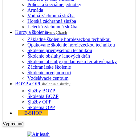
Polícia a špeciálne jednotky
Armáda
Vodná záchranná služba
Horská záchranná služba
Letecká záchranná služba
Kurzy a školenia
vo výškach
Základné školenie horolezeckou technikou
Opakované školenie horolezeckou technikou
Školenie priemyselnou technikou
Školenie obsluhy lanových dráh
Školenie obsluhy pre lanové a ferratové parky
Záchranárske školenie
Školenie prvej pomoci
Vzdelávacie centrum
BOZP a OPP
školenia a služby
Služby BOZP
Školenia BOZP
Služby OPP
Školenia OPP
E-SHOP
Vypredané