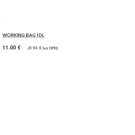
WORKING BAG 10L
11.00
€
8.94
€
(
bez DPH)