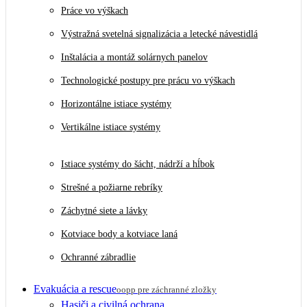
Práce vo výškach
Výstražná svetelná signalizácia a letecké návestidlá
Inštalácia a montáž solárnych panelov
Technologické postupy pre prácu vo výškach
Horizontálne istiace systémy
Vertikálne istiace systémy
Istiace systémy do šácht, nádrží a hĺbok
Strešné a požiarne rebríky
Záchytné siete a lávky
Kotviace body a kotviace laná
Ochranné zábradlie
Evakuácia a rescue
oopp pre záchranné zložky
Hasiči a civilná ochrana