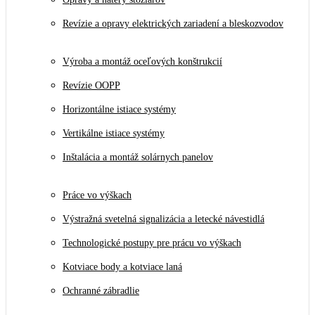
Revízie a opravy elektrických zariadení a bleskozvodov
Výroba a montáž oceľových konštrukcií
Revízie OOPP
Horizontálne istiace systémy
Vertikálne istiace systémy
Inštalácia a montáž solárnych panelov
Práce vo výškach
Výstražná svetelná signalizácia a letecké návestidlá
Technologické postupy pre prácu vo výškach
Kotviace body a kotviace laná
Ochranné zábradlie