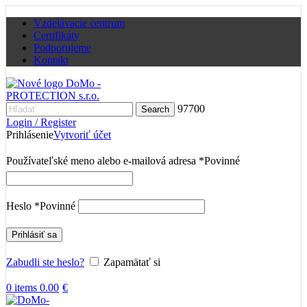
Vzdelávacie centrum
Certifikáty
Podporujeme
Kontakt
97700
Search
Login / Register
Prihlásenie
Vytvoriť účet
Používateľské meno alebo e-mailová adresa
*
Povinné
Heslo
*
Povinné
Prihlásiť sa
Zabudli ste heslo?
Zapamätať si
0
items
0.00
€