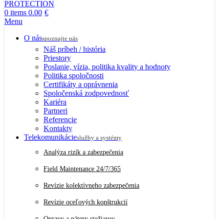
0
items
0.00
€
Menu
O nás
spoznajte nás
Náš príbeh / história
Priestory
Poslanie, vízia, politika kvality a hodnoty
Politika spoločnosti
Certifikáty a oprávnenia
Spoločenská zodpovednosť
Kariéra
Partneri
Referencie
Kontakty
Telekomunikácie
služby a systémy
Analýza rizík a zabezpečenia
Field Maintenance 24/7/365
Revízie kolektívneho zabezpečenia
Revízie oceľových konštrukcií
Opravy a nátery stožiarov