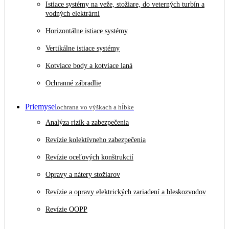
Istiace systémy na veže, stožiare, do veterných turbín a
vodných elektrární
Horizontálne istiace systémy
Vertikálne istiace systémy
Kotviace body a kotviace laná
Ochranné zábradlie
Priemysel
ochrana vo výškach a hĺbke
Analýza rizík a zabezpečenia
Revízie kolektívneho zabezpečenia
Revízie oceľových konštrukcií
Opravy a nátery stožiarov
Revízie a opravy elektrických zariadení a bleskozvodov
Revízie OOPP