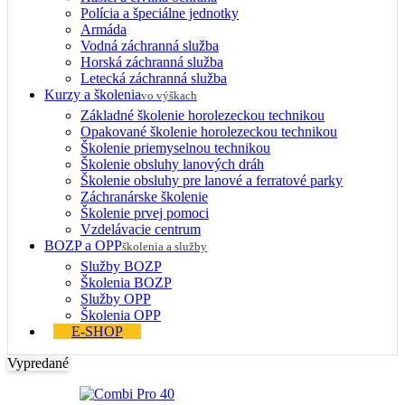
Polícia a špeciálne jednotky
Armáda
Vodná záchranná služba
Horská záchranná služba
Letecká záchranná služba
Kurzy a školenia
vo výškach
Základné školenie horolezeckou technikou
Opakované školenie horolezeckou technikou
Školenie priemyselnou technikou
Školenie obsluhy lanových dráh
Školenie obsluhy pre lanové a ferratové parky
Záchranárske školenie
Školenie prvej pomoci
Vzdelávacie centrum
BOZP a OPP
školenia a služby
Služby BOZP
Školenia BOZP
Služby OPP
Školenia OPP
E-SHOP
Vypredané