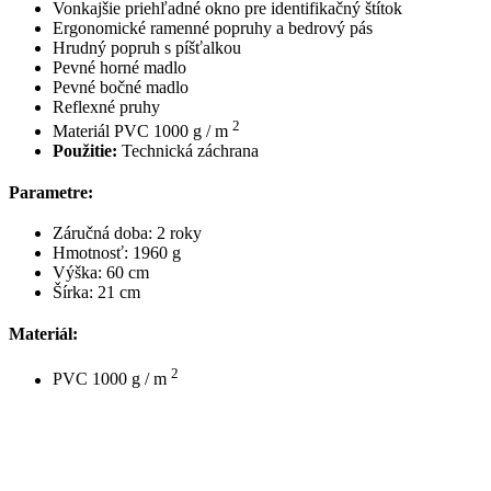
Vonkajšie priehľadné okno pre identifikačný štítok
Ergonomické ramenné popruhy a bedrový pás
Hrudný popruh s píšťalkou
Pevné horné madlo
Pevné bočné madlo
Reflexné pruhy
2
Materiál PVC 1000 g / m
Použitie:
Technická záchrana
Parametre:
Záručná doba: 2 roky
Hmotnosť: 1960 g
Výška: 60 cm
Šírka: 21 cm
Materiál:
2
PVC 1000 g / m