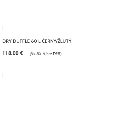
DRY DUFFLE 60 L ČERNÝ/ŽLUTÝ
118.00
€
95.93
€
(
bez DPH)