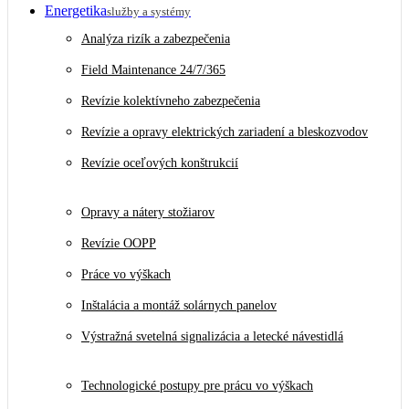
Energetika
služby a systémy
Analýza rizík a zabezpečenia
Field Maintenance 24/7/365
Revízie kolektívneho zabezpečenia
Revízie a opravy elektrických zariadení a bleskozvodov
Revízie oceľových konštrukcií
Opravy a nátery stožiarov
Revízie OOPP
Práce vo výškach
Inštalácia a montáž solárnych panelov
Výstražná svetelná signalizácia a letecké návestidlá
Technologické postupy pre prácu vo výškach