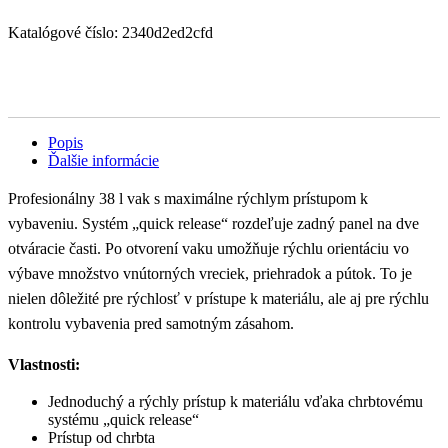
Katalógové číslo:
2340d2ed2cfd
Popis
Ďalšie informácie
Profesionálny 38 l vak s maximálne rýchlym prístupom k
vybaveniu. Systém „quick release“ rozdeľuje zadný panel na dve
otváracie časti. Po otvorení vaku umožňuje rýchlu orientáciu vo
výbave množstvo vnútorných vreciek, priehradok a pútok. To je
nielen dôležité pre rýchlosť v prístupe k materiálu, ale aj pre rýchlu
kontrolu vybavenia pred samotným zásahom.
Vlastnosti:
Jednoduchý a rýchly prístup k materiálu vďaka chrbtovému
systému „quick release“
Prístup od chrbta