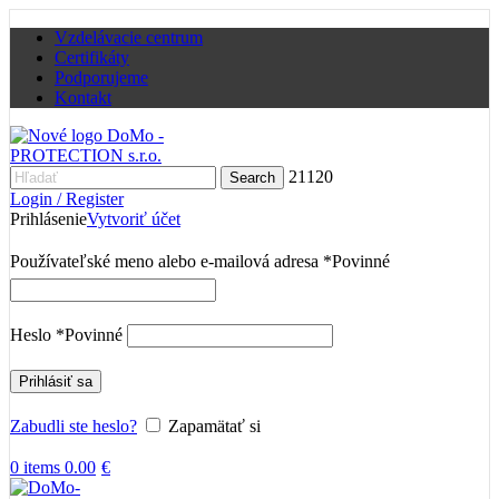
Vzdelávacie centrum
Certifikáty
Podporujeme
Kontakt
21120
Search
Login / Register
Prihlásenie
Vytvoriť účet
Používateľské meno alebo e-mailová adresa
*
Povinné
Heslo
*
Povinné
Prihlásiť sa
Zabudli ste heslo?
Zapamätať si
0
items
0.00
€