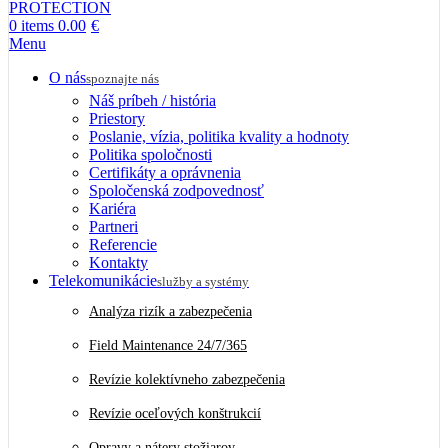
0
items
0.00
€
Menu
O nás
spoznajte nás
Náš príbeh / história
Priestory
Poslanie, vízia, politika kvality a hodnoty
Politika spoločnosti
Certifikáty a oprávnenia
Spoločenská zodpovednosť
Kariéra
Partneri
Referencie
Kontakty
Telekomunikácie
služby a systémy
Analýza rizík a zabezpečenia
Field Maintenance 24/7/365
Revízie kolektívneho zabezpečenia
Revízie oceľových konštrukcií
Opravy a nátery stožiarov