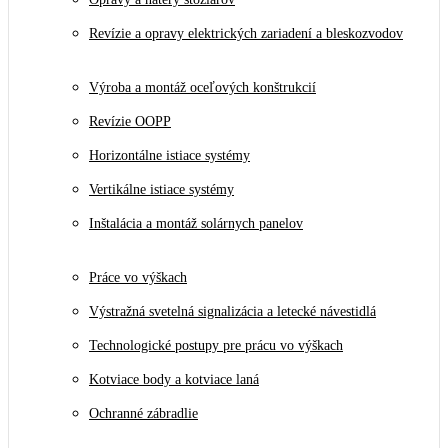
Revízie a opravy elektrických zariadení a bleskozvodov
Výroba a montáž oceľových konštrukcií
Revízie OOPP
Horizontálne istiace systémy
Vertikálne istiace systémy
Inštalácia a montáž solárnych panelov
Práce vo výškach
Výstražná svetelná signalizácia a letecké návestidlá
Technologické postupy pre prácu vo výškach
Kotviace body a kotviace laná
Ochranné zábradlie