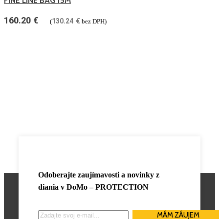
FINE LINE BAG 15M
160.20
€
130.24
€
(
bez DPH)
Odoberajte zaujímavosti a novinky z
diania v
DoMo – PROTECTION