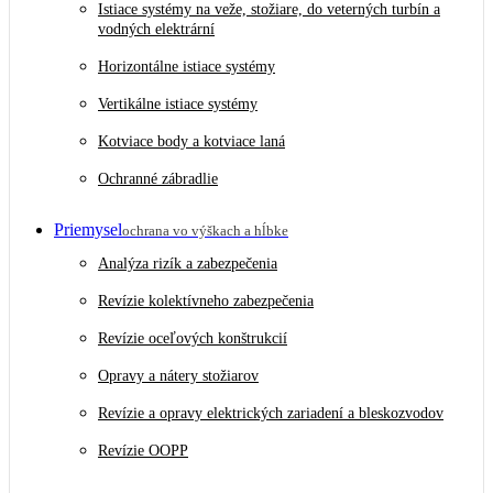
Istiace systémy na veže, stožiare, do veterných turbín a
vodných elektrární
Horizontálne istiace systémy
Vertikálne istiace systémy
Kotviace body a kotviace laná
Ochranné zábradlie
Priemysel
ochrana vo výškach a hĺbke
Analýza rizík a zabezpečenia
Revízie kolektívneho zabezpečenia
Revízie oceľových konštrukcií
Opravy a nátery stožiarov
Revízie a opravy elektrických zariadení a bleskozvodov
Revízie OOPP