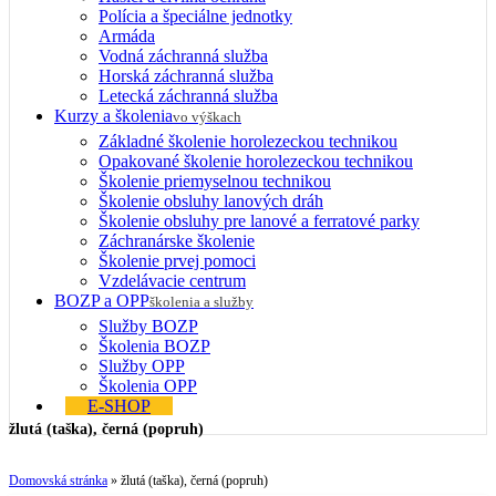
Polícia a špeciálne jednotky
Armáda
Vodná záchranná služba
Horská záchranná služba
Letecká záchranná služba
Kurzy a školenia
vo výškach
Základné školenie horolezeckou technikou
Opakované školenie horolezeckou technikou
Školenie priemyselnou technikou
Školenie obsluhy lanových dráh
Školenie obsluhy pre lanové a ferratové parky
Záchranárske školenie
Školenie prvej pomoci
Vzdelávacie centrum
BOZP a OPP
školenia a služby
Služby BOZP
Školenia BOZP
Služby OPP
Školenia OPP
E-SHOP
žlutá (taška), černá (popruh)
Domovská stránka
»
žlutá (taška), černá (popruh)