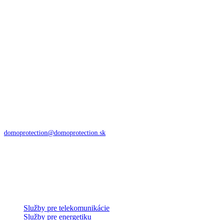
Smerujeme vás v oblasti bezpečnosti a ochrany zdravia pri práci na
zemi aj vo výške.
Kontakty
Istíme vašu bezpečnosť v čase
DoMo – PROTECTION s.r.o.
Zvolenská cesta 85
974 05 Banská Bystrica
domoprotection@domoprotection.sk
Služby a systémy
Služby pre telekomunikácie
Služby pre energetiku