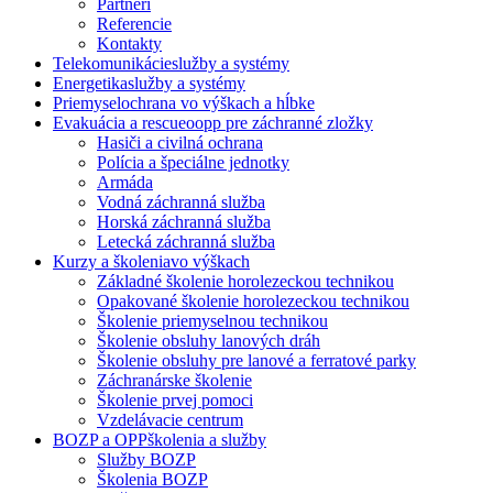
Partneri
Referencie
Kontakty
Telekomunikácie
služby a systémy
Energetika
služby a systémy
Priemysel
ochrana vo výškach a hĺbke
Evakuácia a rescue
oopp pre záchranné zložky
Hasiči a civilná ochrana
Polícia a špeciálne jednotky
Armáda
Vodná záchranná služba
Horská záchranná služba
Letecká záchranná služba
Kurzy a školenia
vo výškach
Základné školenie horolezeckou technikou
Opakované školenie horolezeckou technikou
Školenie priemyselnou technikou
Školenie obsluhy lanových dráh
Školenie obsluhy pre lanové a ferratové parky
Záchranárske školenie
Školenie prvej pomoci
Vzdelávacie centrum
BOZP a OPP
školenia a služby
Služby BOZP
Školenia BOZP