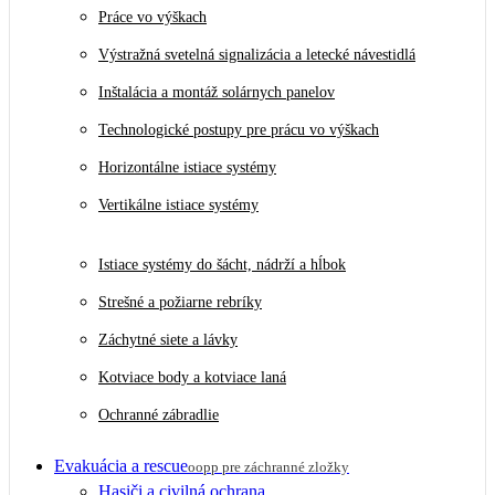
Práce vo výškach
Výstražná svetelná signalizácia a letecké návestidlá
Inštalácia a montáž solárnych panelov
Technologické postupy pre prácu vo výškach
Horizontálne istiace systémy
Vertikálne istiace systémy
Istiace systémy do šácht, nádrží a hĺbok
Strešné a požiarne rebríky
Záchytné siete a lávky
Kotviace body a kotviace laná
Ochranné zábradlie
Evakuácia a rescue
oopp pre záchranné zložky
Hasiči a civilná ochrana