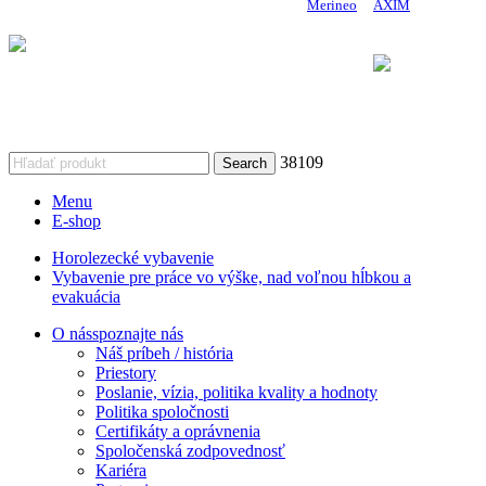
Copyright 2024 DoMo - PROTECTION | Made by
Merineo
&
AXIM
Vykonávateľ: Úrad vlády Slovenskej republiky
Komponent 9. Efektívnejšie riadenie a posilnenie financovania
výskumu, vývoja
a inovácií Plánu obnovy a odolnosti Slovenskej republiky
38109
Search
Menu
E-shop
Horolezecké vybavenie
Vybavenie pre práce vo výške, nad voľnou hĺbkou a
evakuácia
O nás
spoznajte nás
Náš príbeh / história
Priestory
Poslanie, vízia, politika kvality a hodnoty
Politika spoločnosti
Certifikáty a oprávnenia
Spoločenská zodpovednosť
Kariéra