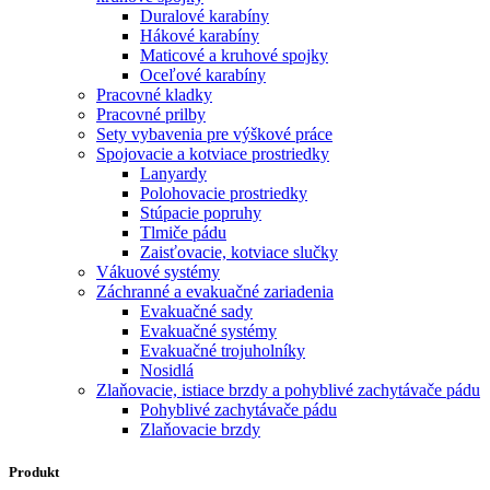
Duralové karabíny
Hákové karabíny
Maticové a kruhové spojky
Oceľové karabíny
Pracovné kladky
Pracovné prilby
Sety vybavenia pre výškové práce
Spojovacie a kotviace prostriedky
Lanyardy
Polohovacie prostriedky
Stúpacie popruhy
Tlmiče pádu
Zaisťovacie, kotviace slučky
Vákuové systémy
Záchranné a evakuačné zariadenia
Evakuačné sady
Evakuačné systémy
Evakuačné trojuholníky
Nosidlá
Zlaňovacie, istiace brzdy a pohyblivé zachytávače pádu
Pohyblivé zachytávače pádu
Zlaňovacie brzdy
Produkt