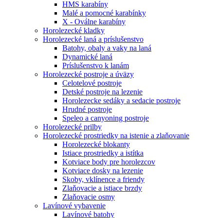
HMS karabíny
Malé a pomocné karabínky
X - Oválne karabíny
Horolezecké kladky
Horolezecké laná a príslušenstvo
Batohy, obaly a vaky na laná
Dynamické laná
Príslušenstvo k lanám
Horolezecké postroje a úväzy
Celotelové postroje
Detské postroje na lezenie
Horolezecke sedáky a sedacie postroje
Hrudné postroje
Speleo a canyoning postroje
Horolezecké prilby
Horolezecké prostriedky na istenie a zlaňovanie
Horolezecké blokanty
Istiace prostriedky a istítka
Kotviace body pre horolezcov
Kotviace dosky na lezenie
Skoby, vklínence a friendy
Zlaňovacie a istiace brzdy
Zlaňovacie osmy
Lavínové vybavenie
Lavínové batohy