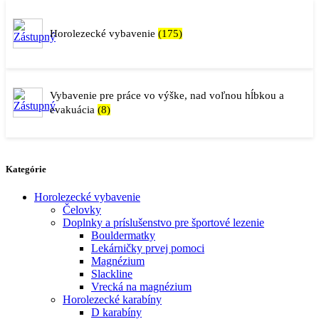
Horolezecké vybavenie
(175)
Vybavenie pre práce vo výške, nad voľnou hĺbkou a
evakuácia
(8)
Kategórie
Horolezecké vybavenie
Čelovky
Doplnky a príslušenstvo pre športové lezenie
Bouldermatky
Lekárničky prvej pomoci
Magnézium
Slackline
Vrecká na magnézium
Horolezecké karabíny
D karabíny