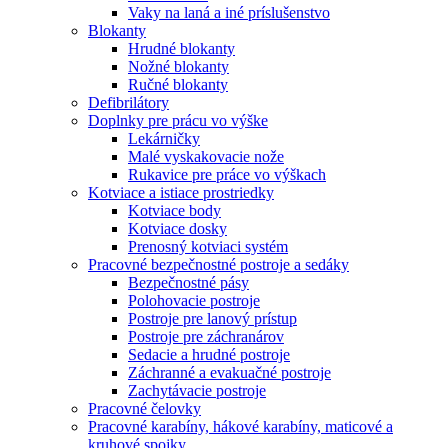
Vaky na laná a iné príslušenstvo
Blokanty
Hrudné blokanty
Nožné blokanty
Ručné blokanty
Defibrilátory
Doplnky pre prácu vo výške
Lekárničky
Malé vyskakovacie nože
Rukavice pre práce vo výškach
Kotviace a istiace prostriedky
Kotviace body
Kotviace dosky
Prenosný kotviaci systém
Pracovné bezpečnostné postroje a sedáky
Bezpečnostné pásy
Polohovacie postroje
Postroje pre lanový prístup
Postroje pre záchranárov
Sedacie a hrudné postroje
Záchranné a evakuačné postroje
Zachytávacie postroje
Pracovné čelovky
Pracovné karabíny, hákové karabíny, maticové a
kruhové spojky