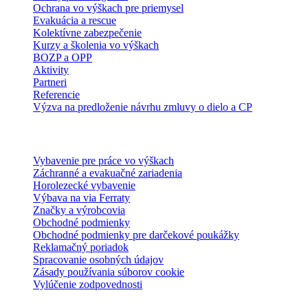
Ochrana vo výškach pre priemysel
Evakuácia a rescue
Kolektívne zabezpečenie
Kurzy a školenia vo výškach
BOZP a OPP
Aktivity
Partneri
Referencie
Výzva na predloženie návrhu zmluvy o dielo a CP
E-shop
Vybavenie pre práce vo výškach
Záchranné a evakuačné zariadenia
Horolezecké vybavenie
Výbava na via Ferraty
Značky a výrobcovia
Obchodné podmienky
Obchodné podmienky pre darčekové poukážky
Reklamačný poriadok
Spracovanie osobných údajov
Zásady používania súborov cookie
Vylúčenie zodpovednosti