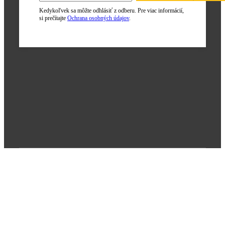
Kedykoľvek sa môžte odhlásiť z odberu. Pre viac informácií,
si prečítajte
Ochrana osobných údajov
.
Poslanie firmy
Každý deň sme hrdí na to, že môžeme stáť po boku tých, ktorí kladú
zdravie a bezpečnosť na popredné miesta. Sme poháňaní túžbou
poskytovania kvalitných riešení a komplexnej starostlivosti.