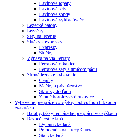
Lavínové lopaty
Lavínové sety
Lavínové sondy
Lavínové vyhľadávače
Lezecké batohy
Lezečky
Sety na lezenie
Slučky a expresky
Expresky
Slučky
Výbava na via Ferraty
Ferratové rukavice
Ferratové sety s tlmičom pádu
Zimné lezecké vybavenie
Cepíny
Mačky a príslušenstvo
Skrutky do ľadu
Zimné horolezecké rukavice
Vybavenie pre práce vo výške, nad voľnou hĺbkou a
evakuácia
Batohy, tašky na náradie pre prácu vo výškach
Bezpečnostné laná
Dynamické laná
Pomocné laná a reep šnúry
Statické laná