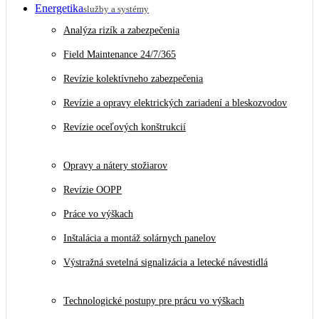
Energetika
služby a systémy
Analýza rizík a zabezpečenia
Field Maintenance 24/7/365
Revízie kolektívneho zabezpečenia
Revízie a opravy elektrických zariadení a bleskozvodov
Revízie oceľových konštrukcií
Opravy a nátery stožiarov
Revízie OOPP
Práce vo výškach
Inštalácia a montáž solárnych panelov
Výstražná svetelná signalizácia a letecké návestidlá
Technologické postupy pre prácu vo výškach