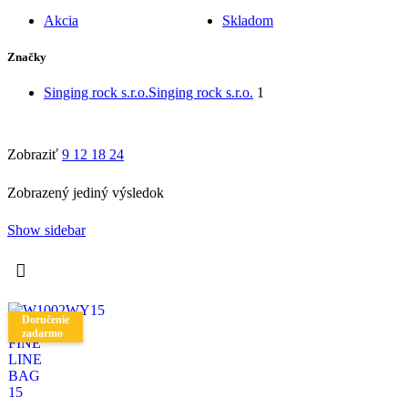
Akcia
Skladom
Značky
Singing rock s.r.o.
Singing rock s.r.o.
1
Zobraziť
9
12
18
24
Zobrazený jediný výsledok
Show sidebar
Doručenie
zadarmo