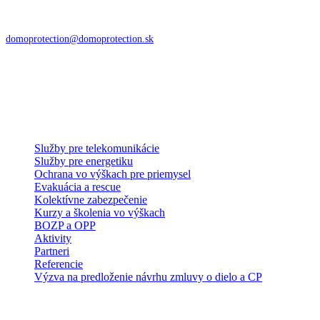
DoMo – PROTECTION s.r.o.
Zvolenská cesta 85
974 05 Banská Bystrica
domoprotection@domoprotection.sk
Služby a systémy
Služby pre telekomunikácie
Služby pre energetiku
Ochrana vo výškach pre priemysel
Evakuácia a rescue
Kolektívne zabezpečenie
Kurzy a školenia vo výškach
BOZP a OPP
Aktivity
Partneri
Referencie
Výzva na predloženie návrhu zmluvy o dielo a CP
E-shop