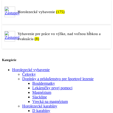
Horolezecké vybavenie
(175)
Vybavenie pre práce vo výške, nad voľnou hĺbkou a
evakuácia
(8)
Kategórie
Horolezecké vybavenie
Čelovky
Doplnky a príslušenstvo pre športové lezenie
Bouldermatky
Lekárničky prvej pomoci
Magnézium
Slackline
Vrecká na magnézium
Horolezecké karabíny
D karabíny