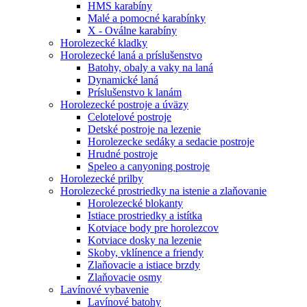
HMS karabíny
Malé a pomocné karabínky
X - Oválne karabíny
Horolezecké kladky
Horolezecké laná a príslušenstvo
Batohy, obaly a vaky na laná
Dynamické laná
Príslušenstvo k lanám
Horolezecké postroje a úväzy
Celotelové postroje
Detské postroje na lezenie
Horolezecke sedáky a sedacie postroje
Hrudné postroje
Speleo a canyoning postroje
Horolezecké prilby
Horolezecké prostriedky na istenie a zlaňovanie
Horolezecké blokanty
Istiace prostriedky a istítka
Kotviace body pre horolezcov
Kotviace dosky na lezenie
Skoby, vklínence a friendy
Zlaňovacie a istiace brzdy
Zlaňovacie osmy
Lavínové vybavenie
Lavínové batohy