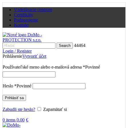
Vzdelávacie centrum
Certifikáty
Podporujeme
Kontakt
44464
Search
Login / Register
Prihlásenie
Vytvoriť účet
Používateľské meno alebo e-mailová adresa
*
Povinné
Heslo
*
Povinné
Prihlásiť sa
Zabudli ste heslo?
Zapamätať si
0
items
0.00
€