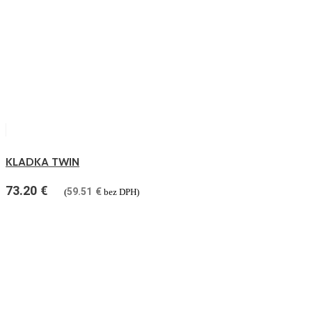
KLADKA TWIN
73.20
€
59.51
€
(
bez DPH)