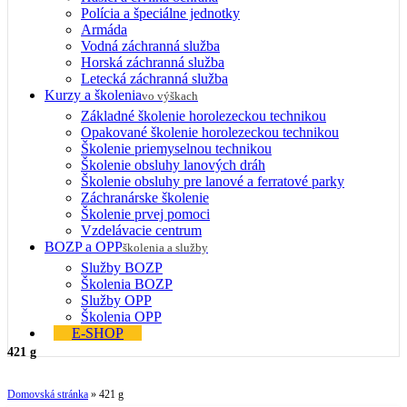
Polícia a špeciálne jednotky
Armáda
Vodná záchranná služba
Horská záchranná služba
Letecká záchranná služba
Kurzy a školenia
vo výškach
Základné školenie horolezeckou technikou
Opakované školenie horolezeckou technikou
Školenie priemyselnou technikou
Školenie obsluhy lanových dráh
Školenie obsluhy pre lanové a ferratové parky
Záchranárske školenie
Školenie prvej pomoci
Vzdelávacie centrum
BOZP a OPP
školenia a služby
Služby BOZP
Školenia BOZP
Služby OPP
Školenia OPP
E-SHOP
421 g
Domovská stránka
»
421 g