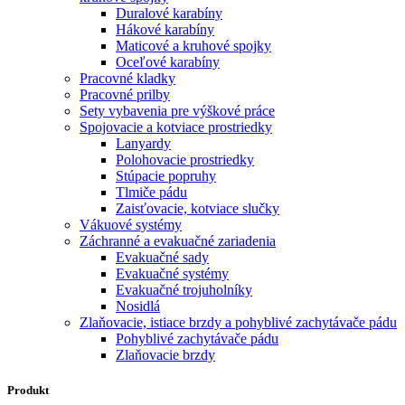
Duralové karabíny
Hákové karabíny
Maticové a kruhové spojky
Oceľové karabíny
Pracovné kladky
Pracovné prilby
Sety vybavenia pre výškové práce
Spojovacie a kotviace prostriedky
Lanyardy
Polohovacie prostriedky
Stúpacie popruhy
Tlmiče pádu
Zaisťovacie, kotviace slučky
Vákuové systémy
Záchranné a evakuačné zariadenia
Evakuačné sady
Evakuačné systémy
Evakuačné trojuholníky
Nosidlá
Zlaňovacie, istiace brzdy a pohyblivé zachytávače pádu
Pohyblivé zachytávače pádu
Zlaňovacie brzdy
Produkt