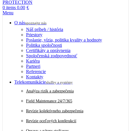
0
items
0.00
€
Menu
O nás
spoznajte nás
Náš príbeh / história
Priestory
Poslanie, vízia, politika kvality a hodnoty
Politika spoločnosti
Certifikáty a oprávnenia
Spoločenská zodpovednosť
Kariéra
Partneri
Referencie
Kontakty
Telekomunikácie
služby a systémy
Analýza rizík a zabezpečenia
Field Maintenance 24/7/365
Revízie kolektívneho zabezpečenia
Revízie oceľových konštrukcií
Opravy a nátery stožiarov