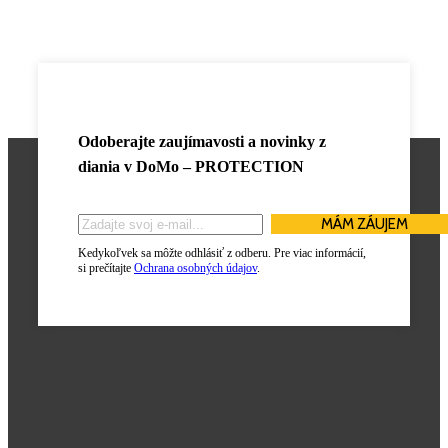
Odoberajte zaujímavosti a novinky z
diania v
DoMo – PROTECTION
Kedykoľvek sa môžte odhlásiť z odberu. Pre viac informácií,
si prečítajte
Ochrana osobných údajov
.