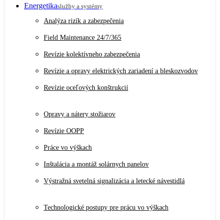
Energetika
služby a systémy
Analýza rizík a zabezpečenia
Field Maintenance 24/7/365
Revízie kolektívneho zabezpečenia
Revízie a opravy elektrických zariadení a bleskozvodov
Revízie oceľových konštrukcií
Opravy a nátery stožiarov
Revízie OOPP
Práce vo výškach
Inštalácia a montáž solárnych panelov
Výstražná svetelná signalizácia a letecké návestidlá
Technologické postupy pre prácu vo výškach