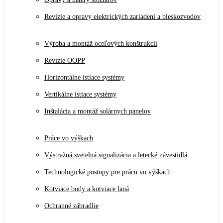
Revízie a opravy elektrických zariadení a bleskozvodov
Výroba a montáž oceľových konštrukcií
Revízie OOPP
Horizontálne istiace systémy
Vertikálne istiace systémy
Inštalácia a montáž solárnych panelov
Práce vo výškach
Výstražná svetelná signalizácia a letecké návestidlá
Technologické postupy pre prácu vo výškach
Kotviace body a kotviace laná
Ochranné zábradlie