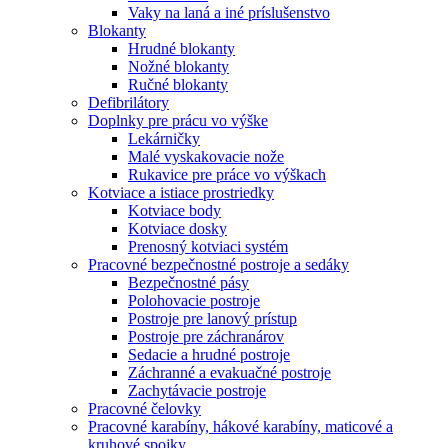
Vaky na laná a iné príslušenstvo
Blokanty
Hrudné blokanty
Nožné blokanty
Ručné blokanty
Defibrilátory
Doplnky pre prácu vo výške
Lekárničky
Malé vyskakovacie nože
Rukavice pre práce vo výškach
Kotviace a istiace prostriedky
Kotviace body
Kotviace dosky
Prenosný kotviaci systém
Pracovné bezpečnostné postroje a sedáky
Bezpečnostné pásy
Polohovacie postroje
Postroje pre lanový prístup
Postroje pre záchranárov
Sedacie a hrudné postroje
Záchranné a evakuačné postroje
Zachytávacie postroje
Pracovné čelovky
Pracovné karabíny, hákové karabíny, maticové a
kruhové spojky