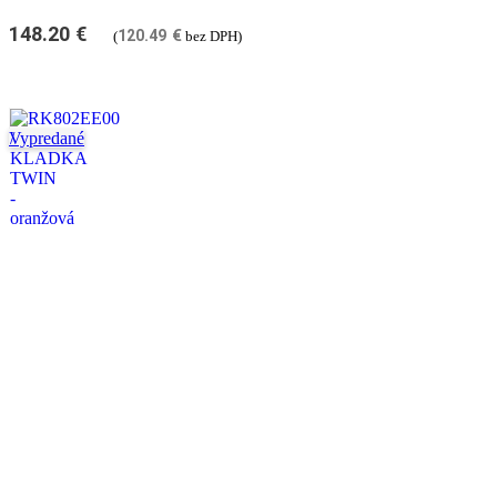
148.20
€
120.49
€
(
bez DPH)
Vypredané