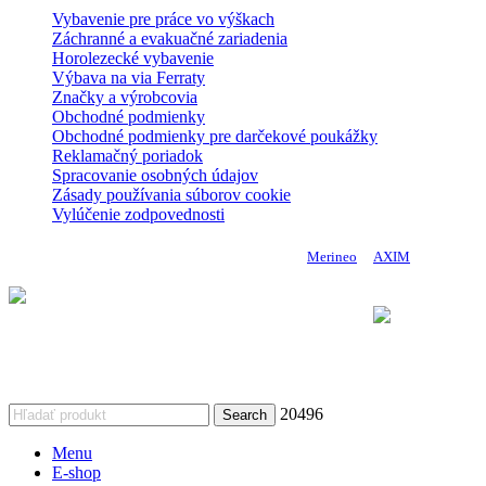
Vybavenie pre práce vo výškach
Záchranné a evakuačné zariadenia
Horolezecké vybavenie
Výbava na via Ferraty
Značky a výrobcovia
Obchodné podmienky
Obchodné podmienky pre darčekové poukážky
Reklamačný poriadok
Spracovanie osobných údajov
Zásady používania súborov cookie
Vylúčenie zodpovednosti
Copyright 2024 DoMo - PROTECTION | Made by
Merineo
&
AXIM
Vykonávateľ: Úrad vlády Slovenskej republiky
Komponent 9. Efektívnejšie riadenie a posilnenie financovania
výskumu, vývoja
a inovácií Plánu obnovy a odolnosti Slovenskej republiky
20496
Search
Menu
E-shop