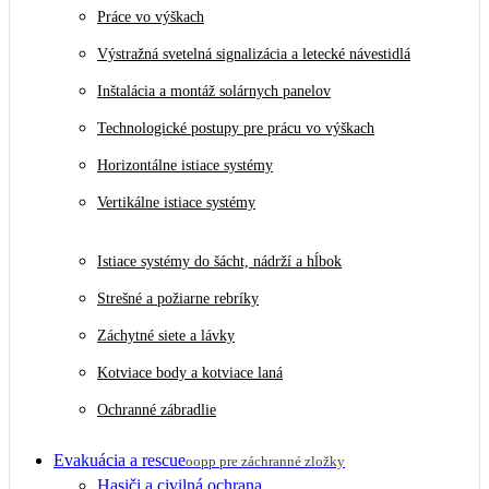
Práce vo výškach
Výstražná svetelná signalizácia a letecké návestidlá
Inštalácia a montáž solárnych panelov
Technologické postupy pre prácu vo výškach
Horizontálne istiace systémy
Vertikálne istiace systémy
Istiace systémy do šácht, nádrží a hĺbok
Strešné a požiarne rebríky
Záchytné siete a lávky
Kotviace body a kotviace laná
Ochranné zábradlie
Evakuácia a rescue
oopp pre záchranné zložky
Hasiči a civilná ochrana