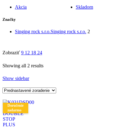
Akcia
Skladom
Značky
Singing rock s.r.o.
Singing rock s.r.o.
2
Zobraziť
9
12
18
24
Showing all 2 results
Show sidebar
Doručenie
zadarmo