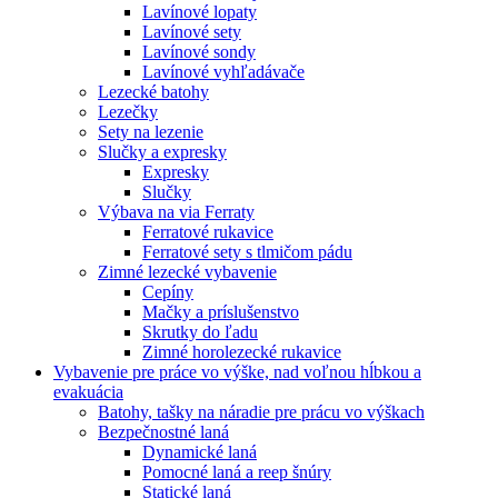
Lavínové lopaty
Lavínové sety
Lavínové sondy
Lavínové vyhľadávače
Lezecké batohy
Lezečky
Sety na lezenie
Slučky a expresky
Expresky
Slučky
Výbava na via Ferraty
Ferratové rukavice
Ferratové sety s tlmičom pádu
Zimné lezecké vybavenie
Cepíny
Mačky a príslušenstvo
Skrutky do ľadu
Zimné horolezecké rukavice
Vybavenie pre práce vo výške, nad voľnou hĺbkou a
evakuácia
Batohy, tašky na náradie pre prácu vo výškach
Bezpečnostné laná
Dynamické laná
Pomocné laná a reep šnúry
Statické laná