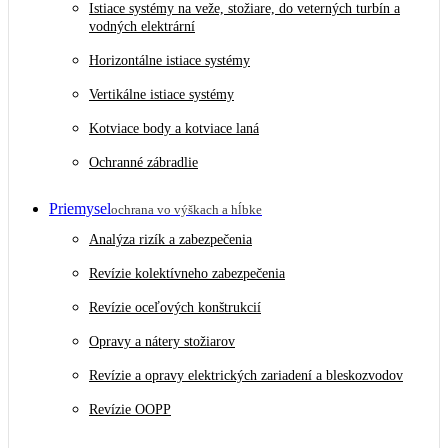
Istiace systémy na veže, stožiare, do veterných turbín a
vodných elektrární
Horizontálne istiace systémy
Vertikálne istiace systémy
Kotviace body a kotviace laná
Ochranné zábradlie
Priemysel
ochrana vo výškach a hĺbke
Analýza rizík a zabezpečenia
Revízie kolektívneho zabezpečenia
Revízie oceľových konštrukcií
Opravy a nátery stožiarov
Revízie a opravy elektrických zariadení a bleskozvodov
Revízie OOPP