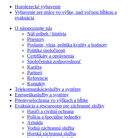
Horolezecké vybavenie
Vybavenie pre práce vo výške, nad voľnou hĺbkou a
evakuácia
O nás
spoznajte nás
Náš príbeh / história
Priestory
Poslanie, vízia, politika kvality a hodnoty
Politika spoločnosti
Certifikáty a oprávnenia
Spoločenská zodpovednosť
Kariéra
Partneri
Referencie
Kontakty
Telekomunikácie
služby a systémy
Energetika
služby a systémy
Priemysel
ochrana vo výškach a hĺbke
Evakuácia a rescue
oopp pre záchranné zložky
Hasiči a civilná ochrana
Polícia a špeciálne jednotky
Armáda
Vodná záchranná služba
Horská záchranná služba